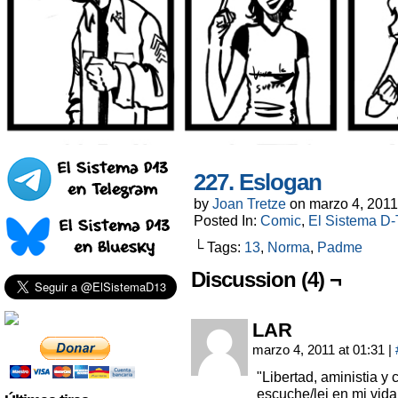
227. Eslogan
by
Joan Tretze
on
marzo 4, 2011
Posted In:
Comic
,
El Sistema D-T
└ Tags:
13
,
Norma
,
Padme
Discussion (4) ¬
LAR
marzo 4, 2011 at 01:31
|
"Libertad, aministia y 
escuche/lei en mi vida