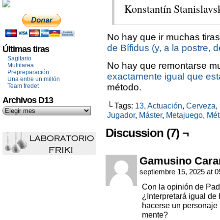
Konstantín Stanislavsk
No hay que ir muchas tiras
de Bífidus (y, a la postre, d
Últimas tiras
Sagitario
No hay que remontarse muc
Multitarea
Prepreparación
exactamente igual que est
Una entre un millón
método.
Team fredet
Archivos D13
└ Tags:
13
,
Actuación
,
Cerveza
,
Jugador
,
Máster
,
Metajuego
,
Mét
Discussion (7) ¬
Gamusino Cara
septiembre 15, 2025 at 
Con la opinión de Pad
¿Interpretará igual de
hacerse un personaje 
mente?