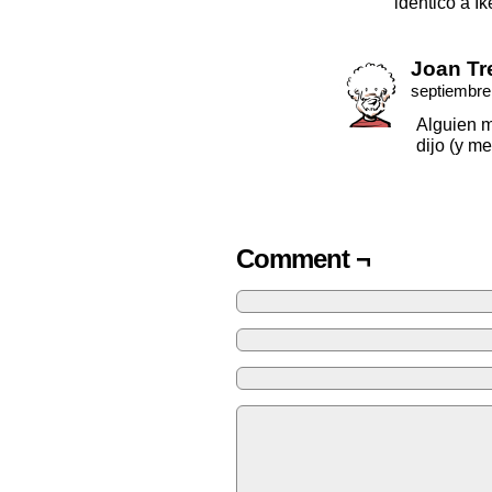
identico a I
Joan Tr
septiembre
Alguien má
dijo (y m
Comment ¬