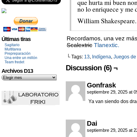
que hurta mi buen nom
no lo enriquece y me 
William Shakespeare.
Recordamos, una vez má
Últimas tiras
Scalextric
Tlanextic.
Sagitario
Multitarea
Prepreparación
└ Tags:
13
,
Indígena
,
Juegos de 
Una entre un millón
Team fredet
Discussion (6) ¬
Archivos D13
Gonfrask
septiembre 29, 2025 at 
Ya van siendo dos d
Dai
septiembre 29, 2025 at 