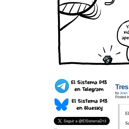
Tres
by
Joan 
Posted I
El
S