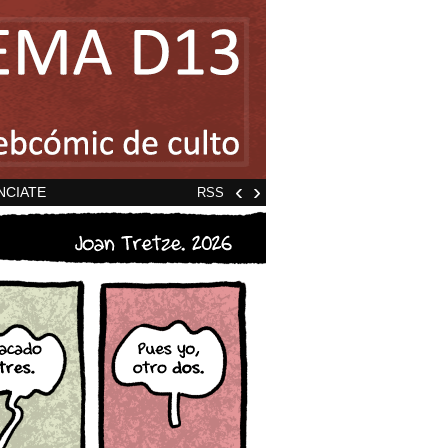
‹
›
NCIATE
RSS