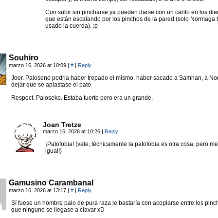
Con subir sin pincharse ya pueden darse con un canto en los die
que están escalando por los pinchos de la pared (solo Normaga 
usado la cuerda). :p
Souhiro
marzo 16, 2026 at 10:09
|
#
|
Reply
Joer. Paloseno podria haber trepado el mismo, haber sacado a Samhan, a No
dejar que se aplastase el pato
Respect. Paloseko. Estaba tuerto pero era un grande.
Joan Tretze
marzo 16, 2026 at 10:26
|
Reply
¡Patofobia! (vale, técnicamente la patofobia es otra cosa, pero m
igual!)
Gamusino Carambanal
marzo 16, 2026 at 13:17
|
#
|
Reply
Sí fuese un hombre palo de pura raza le bastaría con acoplarse entre los pinc
que ninguno se llegase a clavar xD