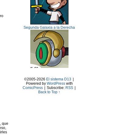
ro
Segunda Galaxia a la Derecha
©2005-2026
El sistema D13
|
Powered by
WordPress
with
ComicPress
|
Subscribe:
RSS
|
Back to Top ↑
, que
eso,
irles