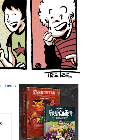
›
Last ››
o.