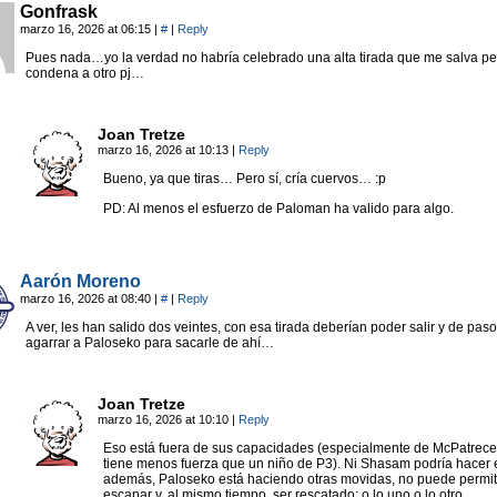
Gonfrask
marzo 16, 2026 at 06:15
|
#
|
Reply
Pues nada…yo la verdad no habría celebrado una alta tirada que me salva pe
condena a otro pj…
Joan Tretze
marzo 16, 2026 at 10:13
|
Reply
Bueno, ya que tiras… Pero sí, cría cuervos… :p
PD: Al menos el esfuerzo de Paloman ha valido para algo.
Aarón Moreno
marzo 16, 2026 at 08:40
|
#
|
Reply
A ver, les han salido dos veintes, con esa tirada deberían poder salir y de paso
agarrar a Paloseko para sacarle de ahí…
Joan Tretze
marzo 16, 2026 at 10:10
|
Reply
Eso está fuera de sus capacidades (especialmente de McPatrece
tiene menos fuerza que un niño de P3). Ni Shasam podría hacer 
además, Paloseko está haciendo otras movidas, no puede permit
escapar y, al mismo tiempo, ser rescatado; o lo uno o lo otro.