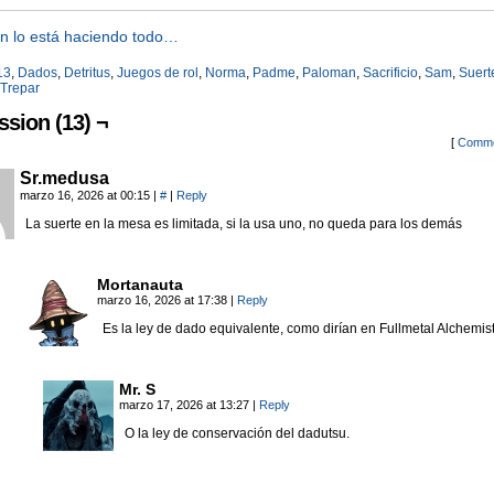
n lo está haciendo todo…
13
,
Dados
,
Detritus
,
Juegos de rol
,
Norma
,
Padme
,
Paloman
,
Sacrificio
,
Sam
,
Suert
Trepar
ssion (13) ¬
[
Comme
Sr.medusa
marzo 16, 2026 at 00:15
|
#
|
Reply
La suerte en la mesa es limitada, si la usa uno, no queda para los demás
Mortanauta
marzo 16, 2026 at 17:38
|
Reply
Es la ley de dado equivalente, como dirían en Fullmetal Alchemist
Mr. S
marzo 17, 2026 at 13:27
|
Reply
O la ley de conservación del dadutsu.