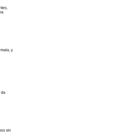
ntes,
ha
rmala, y
e da
hos sin