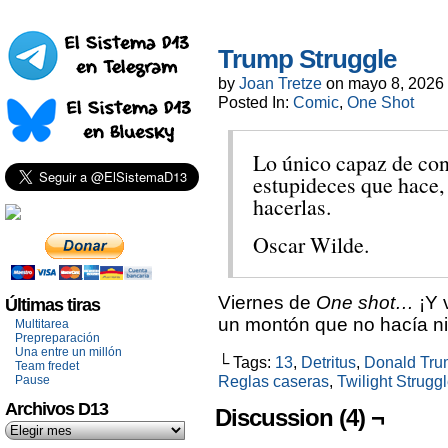
Trump Struggle
by
Joan Tretze
on
mayo 8, 2026
Posted In:
Comic
,
One Shot
Lo único capaz de con
estupideces que hace, 
hacerlas.
Oscar Wilde.
Viernes de
One shot…
¡Y 
Últimas tiras
un montón que no hacía ni
Multitarea
Prepreparación
Una entre un millón
└ Tags:
13
,
Detritus
,
Donald Tr
Team fredet
Reglas caseras
,
Twilight Strugg
Pause
Archivos D13
Discussion (4) ¬