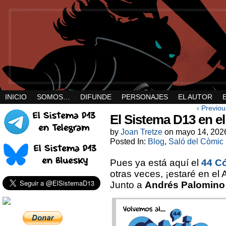
INICIO
SOMOS…
DIFUNDE
PERSONAJES
EL AUTOR
‹ Previou
El Sistema D13 en e
by
Joan Tretze
on
mayo 14, 202
Posted In:
Blog
,
Saló del Còmic
Pues ya está aquí el
44 C
otras veces, ¡estaré en el 
Junto a
Andrés Palomino