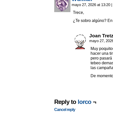
mayo 27, 2026 at 13:20
|
Trece,
¿Te sobro algúno? En
Joan Tret
mayo 27, 2026
Muy poquito
hacer una ti
pero pasará 
tebeo demas
las campaña
De momento p
Reply to
lorco
¬
Cancel reply