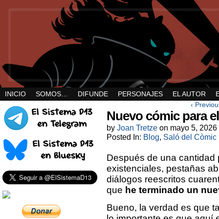
INICIO
SOMOS…
DIFUNDE
PERSONAJES
EL AUTOR
‹ Previou
Nuevo cómic para el
by
Joan Tretze
on
mayo 5, 2026
Posted In:
Blog
,
Saló del Còmic
Después de una cantidad 
existenciales, pestañas a
diálogos reescritos cuaren
que
he terminado un nue
Bueno, la verdad es que 
lo importante es que aquí 