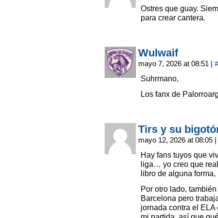
Ostres que guay. Siem
para crear cantera.
Wulwaif
mayo 7, 2026 at 08:51
|
Suhrmano,
Los fanx de Palorroa
Tirs y su bigotó
mayo 12, 2026 at 08:05
|
Hay fans tuyos que v
liga… yo creo que rea
libro de alguna forma,
Por otro lado, tambié
Barcelona pero traba
jornada contra el ELA 
mi partida, así que qu