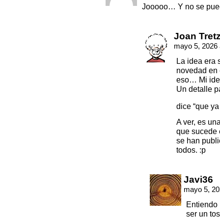
Jooooo… Y no se pued
Joan Tret
mayo 5, 2026 
La idea era 
novedad en 
eso… Mi idea
Un detalle p
dice “que ya 
A ver, es un
que sucede 
se han publi
todos. :p
Javi36
mayo 5, 20
Entiendo 
ser un to