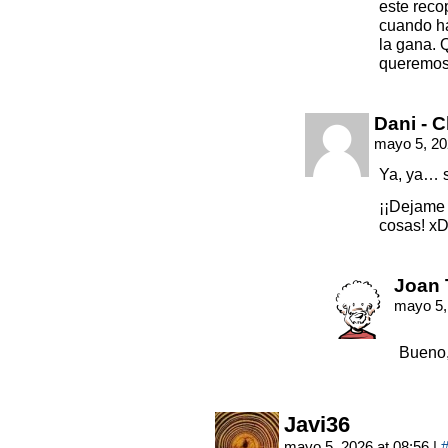
este reco
cuando ha
la gana. 
queremos 
Dani - 
mayo 5, 20
Ya, ya… s
¡¡Dejame 
cosas! x
Joan 
mayo 5,
Bueno
Javi36
mayo 5, 2026 at 08:56
|