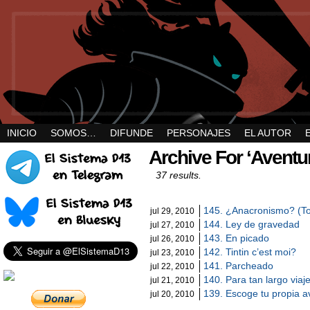
INICIO
SOMOS…
DIFUNDE
PERSONAJES
EL AUTOR
Archive For ‘Aventur
37 results.
145. ¿Anacronismo? (To
jul 29, 2010
144. Ley de gravedad
jul 27, 2010
143. En picado
jul 26, 2010
142. Tintin c’est moi?
jul 23, 2010
141. Parcheado
jul 22, 2010
140. Para tan largo viaj
jul 21, 2010
139. Escoge tu propia a
jul 20, 2010