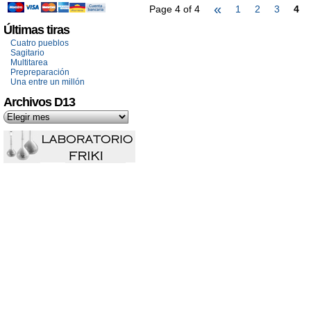
«
Page 4 of 4
1
2
3
4
Últimas tiras
Cuatro pueblos
Sagitario
Multitarea
Prepreparación
Una entre un millón
Archivos D13