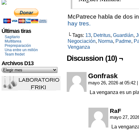
McPatrece habla de dos in
hay tres.
Últimas tiras
└ Tags:
13
,
Detritus
,
Guardián
,
J
Sagitario
Negociación
,
Norma
,
Padme
,
P
Multitarea
Prepreparación
Venganza
Una entre un millón
Team fredet
Discussion (10) ¬
Archivos D13
Gonfrask
mayo 26, 2026 at 05:42
|
La venganza es un pla
RaF
mayo 27, 2026
La venganza