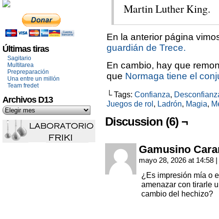
Martin Luther King.
En la anterior página vim
guardián de Trece.
Últimas tiras
Sagitario
En cambio, hay que remon
Multitarea
Prepreparación
que
Normaga tiene el conju
Una entre un millón
Team fredet
└ Tags:
Confianza
,
Desconfianz
Archivos D13
Juegos de rol
,
Ladrón
,
Magia
,
M
Discussion (6) ¬
Gamusino Cara
mayo 28, 2026 at 14:58
|
¿Es impresión mía o e
amenazar con tirarle u
cambio del hechizo?