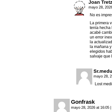
Joan Tret
mayo 28, 2026
No es impre
La primera ve
tenía hecha 
acabé cambia
un error inex
la actualiza
la mañana y
elegidos hab
salvaje que l
Sr.med
mayo 28, 2
Lost medi
Gonfrask
mayo 28, 2026 at 16:05
|