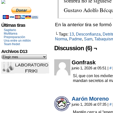
sombra no le siguiese 
Gustavo Adolfo Bécqu
En la anterior tira se form
Últimas tiras
Sagitario
Multitarea
└ Tags:
13
,
Desconfianza
,
Detri
Prepreparación
Norma
,
Padme
,
Sam
,
Tabaquis
Una entre un millón
Team fredet
Discussion (6) ¬
Archivos D13
Gonfrask
junio 1, 2026 at 05:51
|
#
Sí, que con los móvil
mandan secretos al m
Aarón Moreno
junio 1, 2026 at 07:35
|
#
Mantén cerca al “enem