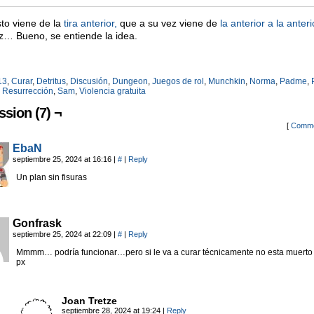
to viene de la
tira anterior,
que a su vez viene de
la anterior a la anteri
z… Bueno, se entiende la idea.
13
,
Curar
,
Detritus
,
Discusión
,
Dungeon
,
Juegos de rol
,
Munchkin
,
Norma
,
Padme
,
,
Resurrección
,
Sam
,
Violencia gratuita
ssion (7) ¬
[
Comme
EbaN
septiembre 25, 2024 at 16:16
|
#
|
Reply
Un plan sin fisuras
Gonfrask
septiembre 25, 2024 at 22:09
|
#
|
Reply
Mmmm… podría funcionar…pero si le va a curar técnicamente no esta muerto
px
Joan Tretze
septiembre 28, 2024 at 19:24
|
Reply