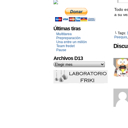
Todo es
a su ve
Últimas tiras
└ Tags:
Multitarea
Peequis
Prepreparación
Una entre un millón
Discu
Team fredet
Pause
Archivos D13