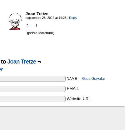
Joan Tretze
septiembre 28, 2024 at 19:25
|
Reply
:____(
(pobre Marciano)
 to
Joan Tretze
¬
ly
NAME —
Get a Gravatar
EMAIL
Website URL