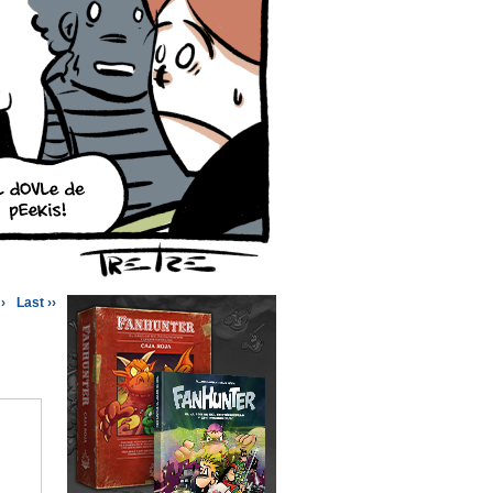
›
Last ››