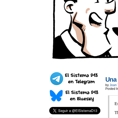
Una
by
Joan 
Posted I
Es
T