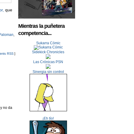
or,
que
Mientras la puñetera
competencia...
Paloman
,
Sukarra Cómic
Sidekick Chronicles
nts RSS
]
Las Crónicas PSN
Sinergia sin control
 y no da
¡Eh tío!