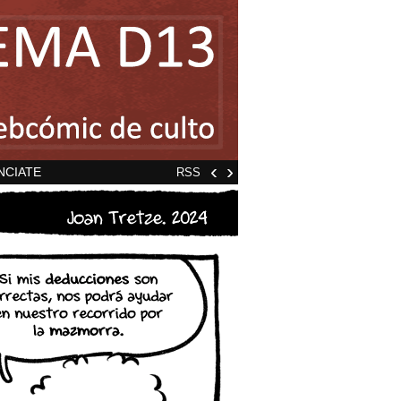
‹
›
NCIATE
RSS