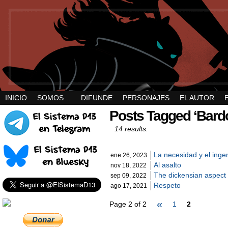
INICIO
SOMOS…
DIFUNDE
PERSONAJES
EL AUTOR
Posts Tagged ‘Bard
14 results.
La necesidad y el ing
ene 26, 2023
Al asalto
nov 18, 2022
The dickensian aspect
sep 09, 2022
Respeto
ago 17, 2021
«
Page 2 of 2
1
2