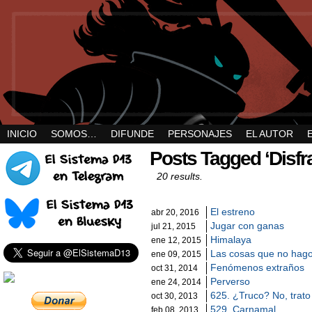
INICIO
SOMOS…
DIFUNDE
PERSONAJES
EL AUTOR
Posts Tagged ‘Disfr
20 results.
El estreno
abr 20, 2016
Jugar con ganas
jul 21, 2015
Himalaya
ene 12, 2015
Las cosas que no hag
ene 09, 2015
Fenómenos extraños
oct 31, 2014
Perverso
ene 24, 2014
625. ¿Truco? No, trato
oct 30, 2013
529. Carnamal
feb 08, 2013