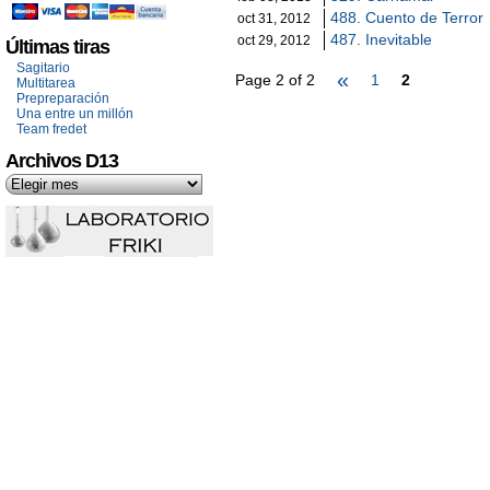
488. Cuento de Terror
oct 31, 2012
487. Inevitable
oct 29, 2012
Últimas tiras
Sagitario
«
Page 2 of 2
1
2
Multitarea
Prepreparación
Una entre un millón
Team fredet
Archivos D13