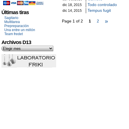
Todo controlado
dic 18, 2015
Tempus fugit
dic 14, 2015
Últimas tiras
Sagitario
»
Page 1 of 2
1
2
Multitarea
Prepreparación
Una entre un millón
Team fredet
Archivos D13