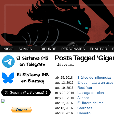
INICIO
SOMOS…
DIFUNDE
PERSONAJES
EL AUTOR
Posts Tagged ‘Gig
19 results.
Tráfico de influencias
abr 25, 2018
El que mata a un ase
ago 13, 2016
Rectificar
ago 10, 2016
La saga del clon
may 20, 2016
Al peso
may 13, 2016
El librero del mal
abr 22, 2016
Carrozas
abr 13, 2016
Camello
abr 06, 2016