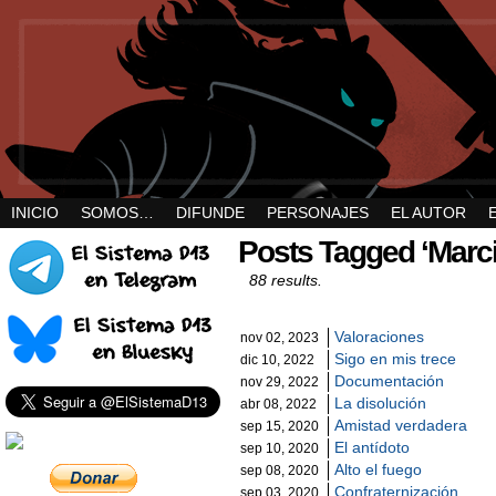
INICIO
SOMOS…
DIFUNDE
PERSONAJES
EL AUTOR
Posts Tagged ‘Marc
88 results.
Valoraciones
nov 02, 2023
Sigo en mis trece
dic 10, 2022
Documentación
nov 29, 2022
La disolución
abr 08, 2022
Amistad verdadera
sep 15, 2020
El antídoto
sep 10, 2020
Alto el fuego
sep 08, 2020
Confraternización
sep 03, 2020