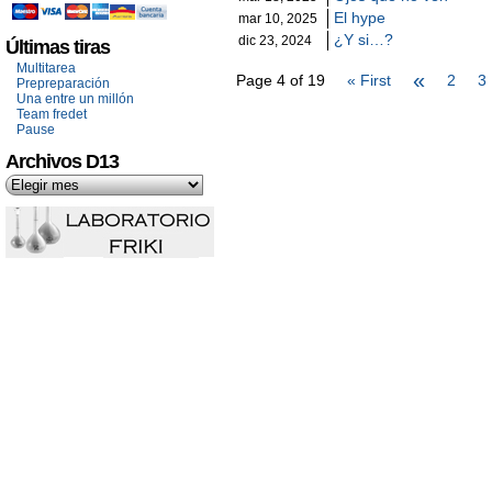
El hype
mar 10, 2025
¿Y si…?
dic 23, 2024
Últimas tiras
Multitarea
«
Page 4 of 19
« First
2
3
Prepreparación
Una entre un millón
Team fredet
Pause
Archivos D13