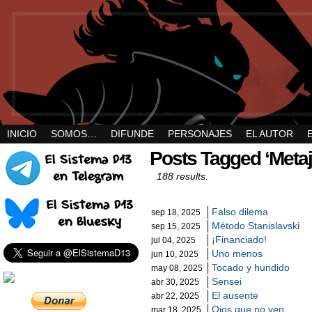
INICIO
SOMOS…
DIFUNDE
PERSONAJES
EL AUTOR
Posts Tagged ‘Meta
188 results.
Falso dilema
sep 18, 2025
Método Stanislavski
sep 15, 2025
¡Financiado!
jul 04, 2025
Uno menos
jun 10, 2025
Tocado y hundido
may 08, 2025
Sensei
abr 30, 2025
El ausente
abr 22, 2025
Ojos que no ven
mar 18, 2025