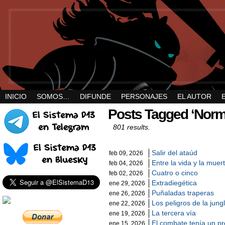
INICIO
SOMOS…
DIFUNDE
PERSONAJES
EL AUTOR
Posts Tagged ‘Norm
801 results.
Salir del ataúd
feb 09, 2026
Entre la vida y la muer
feb 04, 2026
Cuatro o cinco
feb 02, 2026
Extradiegética
ene 29, 2026
Puñaladas traperas
ene 26, 2026
Los peligros de la jung
ene 22, 2026
La tercera vía
ene 19, 2026
El combate tenía un pr
ene 15, 2026