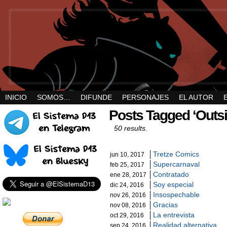
INICIO
SOMOS…
DIFUNDE
PERSONAJES
EL AUTOR
Posts Tagged ‘Outsi
50 results.
Tretze Comics
jun 10, 2017
Supercarnaval
feb 25, 2017
Contratado
ene 28, 2017
Soy especial
dic 24, 2016
Insospechable
nov 26, 2016
Gracias
nov 08, 2016
La entrevista
oct 29, 2016
Realidad alternativa
sep 24, 2016