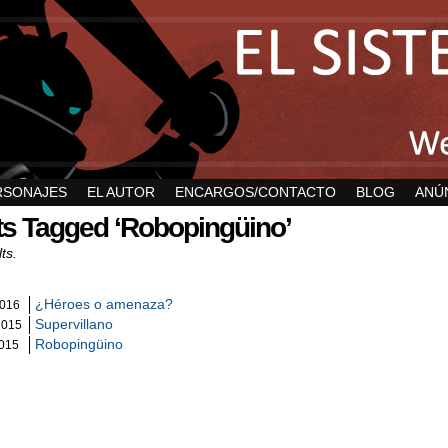
RSONAJES
EL AUTOR
ENCARGOS/CONTACTO
BLOG
ANÚ
s Tagged ‘Robopingüino’
ts.
¿Héroes o amenaza?
2016
Supervillano
2015
Robopingüino
2015