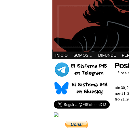
INICIO
SOMOS…
DIFUNDE
PE
Post
3 resul
abr 30, 
nov 21, 
feb 21, 