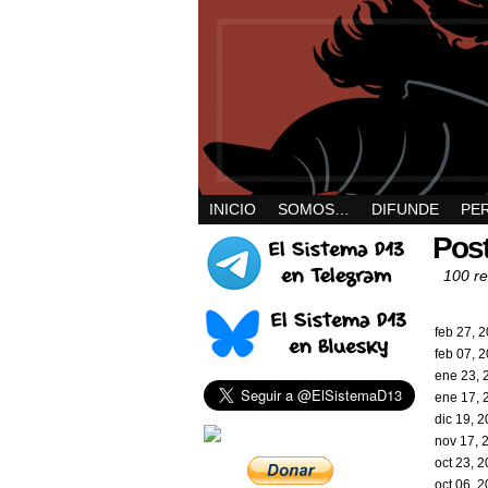
INICIO
SOMOS…
DIFUNDE
PE
Post
100 re
feb 27, 
feb 07, 
ene 23, 
ene 17, 
dic 19, 
nov 17, 
oct 23, 
oct 06, 