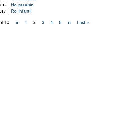
No pasarán
2017
Rol infantil
2017
«
»
of 10
1
2
3
4
5
Last »