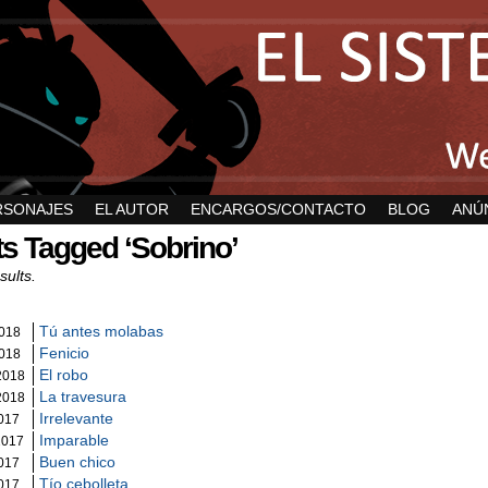
RSONAJES
EL AUTOR
ENCARGOS/CONTACTO
BLOG
ANÚ
s Tagged ‘Sobrino’
sults.
Tú antes molabas
2018
Fenicio
2018
El robo
2018
La travesura
2018
Irrelevante
2017
Imparable
2017
Buen chico
2017
Tío cebolleta
2017