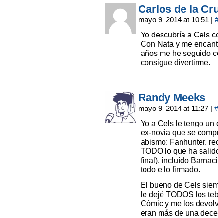
Carlos de la Cr
mayo 9, 2014 at 10:51
|
Yo descubría a Cels co
Con Nata y me encantó 
años me he seguido c
consigue divertirme.
Randy Meeks
mayo 9, 2014 at 11:27
|
#
Yo a Cels le tengo un 
ex-novia que se compr
abismo: Fanhunter, re
TODO lo que ha salid
final), incluído Barnac
todo ello firmado.
El bueno de Cels sie
le dejé TODOS los teb
Cómic y me los devol
eran más de una decen