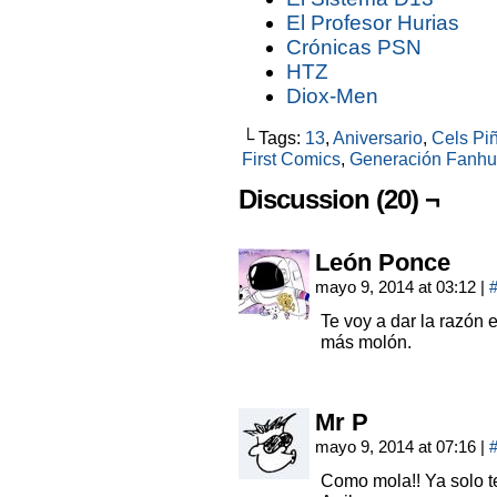
El Profesor Hurias
Crónicas PSN
HTZ
Diox-Men
└ Tags:
13
,
Aniversario
,
Cels Pi
First Comics
,
Generación Fanhu
Discussion (20) ¬
León Ponce
mayo 9, 2014 at 03:12
|
Te voy a dar la razón 
más molón.
Mr P
mayo 9, 2014 at 07:16
|
Como mola!! Ya solo t