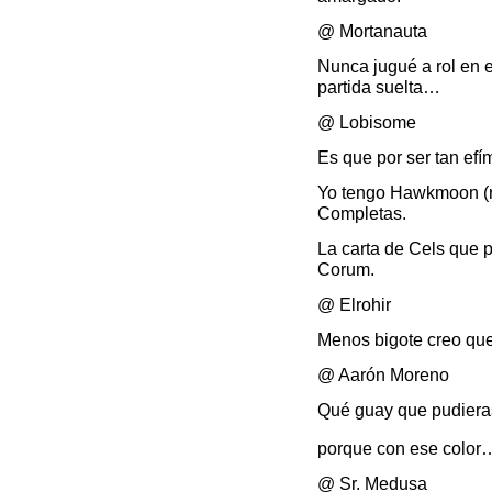
@ Mortanauta
Nunca jugué a rol en
partida suelta…
@ Lobisome
Es que por ser tan efí
Yo tengo Hawkmoon (re
Completas.
La carta de Cels que 
Corum.
@ Elrohir
Menos bigote creo que
@ Aarón Moreno
Qué guay que pudieras 
porque con ese colo
@ Sr. Medusa