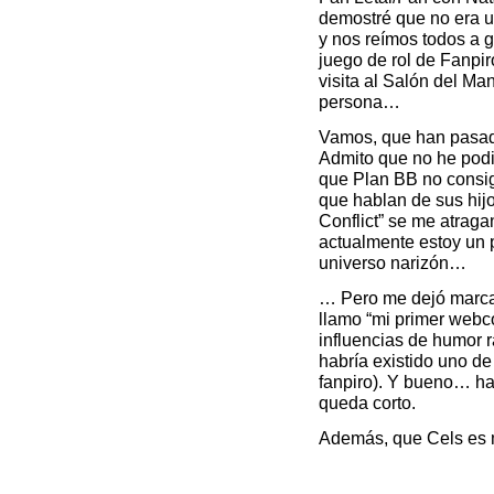
demostré que no era 
y nos reímos todos a gu
juego de rol de Fanpi
visita al Salón del M
persona…
Vamos, que han pasa
Admito que no he podi
que Plan BB no consig
que hablan de sus hijo
Conflict” se me atrag
actualmente estoy un 
universo narizón…
… Pero me dejó marca.
llamo “mi primer webcó
influencias de humor r
habría existido uno d
fanpiro). Y bueno… ha
queda corto.
Además, que Cels es 