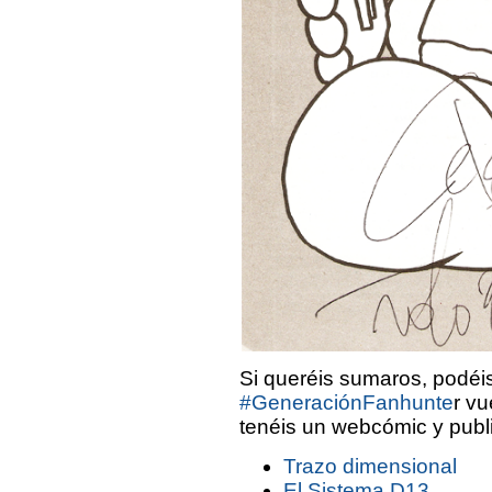
Si queréis sumaros, podéis
#GeneraciónFanhunte
r vu
tenéis un webcómic y publi
Trazo dimensional
El Sistema D13