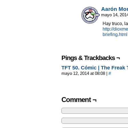
Aarón Mo
mayo 14, 2014
Hay truco, l
http://dioxm
briefing.html
Pings & Trackbacks ¬
TFT 50. Cómic | The Freak
mayo 12, 2014 at 08:08
|
#
Comment ¬