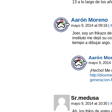
13 a lo largo de los añ
Aarón Moreno
mayo 9, 2014 at 09:18
|
Joer, soy un frikazo 
instituto me dejó su c
tiempo a dibujar argo.
Aarón Mo
mayo 9, 2014 
¡Hecho! Me 
http://dioxm
generacion-f
Sr.medusa
mayo 9, 2014 at 10:30
|
Ah, los frikis de antes