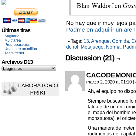
Blair Waldorf en
Goss
No hay que ir muy lejos pa
Padme en adquirir un are
Últimas tiras
Sagitario
Multitarea
└ Tags:
13
,
Arenque
,
Comida
,
C
Prepreparación
de rol
,
Metajuego
,
Norma
,
Padm
Una entre un millón
Team fredet
Discussion (21) ¬
Archivos D13
CACODEMONI
marzo 2, 2020 at 01:10
|
Ah, el equipo no dispo
Siempre buscando lo m
tatuaje de un unicornio
el mapa del horrible re
monstruosa), el oricter
Una manera de meter la
rudimentos del capital