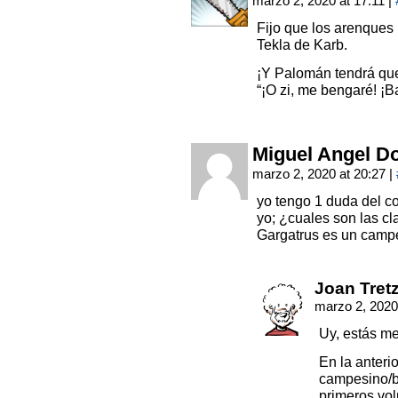
marzo 2, 2020 at 17:11
|
Fijo que los arenques 
Tekla de Karb.
¡Y Palomán tendrá que
“¡O zi, me bengaré! ¡B
Miguel Angel D
marzo 2, 2020 at 20:27
|
yo tengo 1 duda del c
yo; ¿cuales son las cl
Gargatrus es un campe
Joan Tret
marzo 2, 2020
Uy, estás m
En la anteri
campesino/br
primeros vo