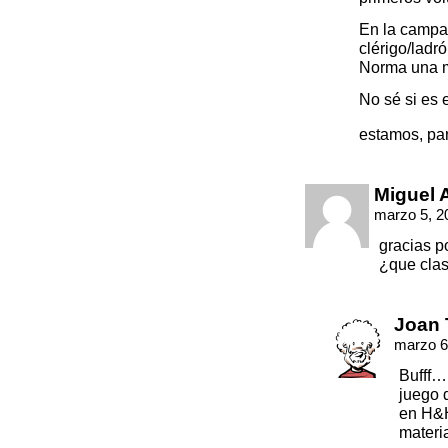
En la campañ
clérigo/ladr
Norma una 
No sé si es 
estamos, pa
Miguel 
marzo 5, 2
gracias p
¿que clas
Joan 
marzo 6
Bufff…
juego 
en H&H
materia