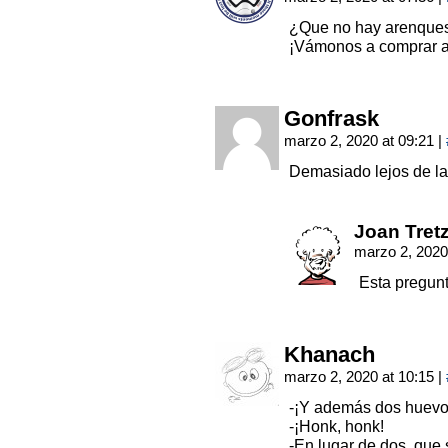
¿Que no hay arenques
¡Vámonos a comprar a o
Gonfrask
marzo 2, 2020 at 09:21
|
Demasiado lejos de la
Joan Tret
marzo 2, 2020
Esta pregunt
Khanach
marzo 2, 2020 at 10:15
|
-¡Y además dos huevo
-¡Honk, honk!
-En lugar de dos, que 