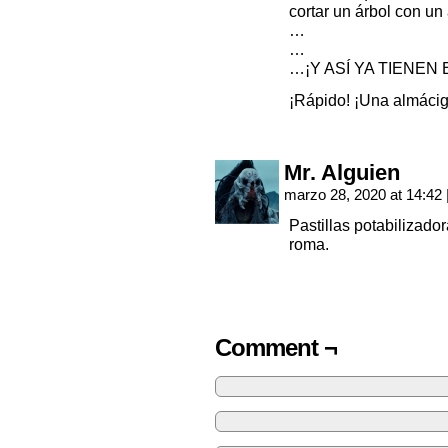
cortar un árbol con u
…
…
…¡Y ASÍ YA TIENEN
¡Rápido! ¡Una almácig
Mr. Alguien
marzo 28, 2020 at 14:42
Pastillas potabilizado
roma.
Comment ¬