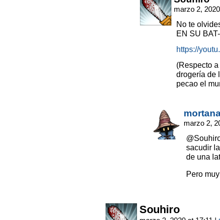
marzo 2, 2020
No te olvi
EN SU BAT
https://you
(Respecto a
drogería de 
pecao el mun
mortana
marzo 2, 2
@Souhiro
sacudir l
de una la
Pero muy
Souhiro