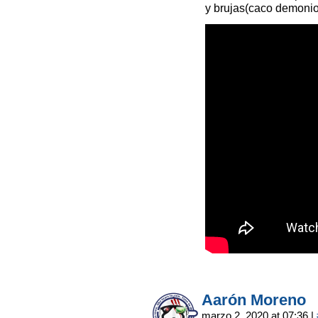
y brujas(caco demonios
Aarón Moreno
marzo 2, 2020 at 07:36
|