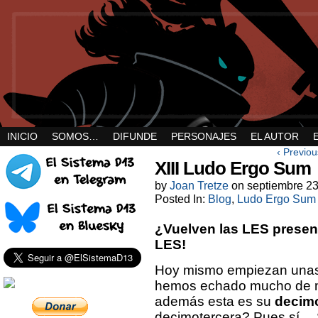
INICIO
SOMOS…
DIFUNDE
PERSONAJES
EL AUTOR
‹ Previou
XIII Ludo Ergo Sum
by
Joan Tretze
on
septiembre 23
Posted In:
Blog
,
Ludo Ergo Sum
¿Vuelven las LES presen
LES!
Hoy mismo empiezan unas 
hemos echado mucho de
además esta es su
decimo
decimotercera? Pues sí…