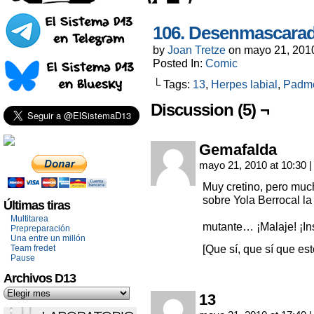
106. Desenmascara
by
Joan Tretze
on
mayo 21, 201
Posted In:
Comic
└ Tags:
13
,
Herpes labial
,
Padm
Discussion (5) ¬
Gemafalda
mayo 21, 2010 at 10:30
|
Muy cretino, pero muc
sobre Yola Berrocal la
Últimas tiras
Multitarea
mutante… ¡Malaje! ¡In
Prepreparación
Una entre un millón
[Que sí, que sí que est
Team fredet
Pause
Archivos D13
13