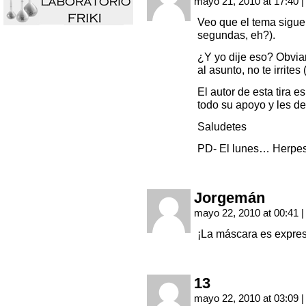
mayo 21, 2010 at 17:40
|
Veo que el tema sigue
segundas, eh?).
¿Y yo dije eso? Obviam
al asunto, no te irrites
El autor de esta tira e
todo su apoyo y les d
Saludetes
PD- El lunes… Herpes:
Jorgemán
mayo 22, 2010 at 00:41
|
¡La máscara es expres
13
mayo 22, 2010 at 03:09
|