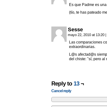
Es que Padme es una a
(tío, te has pateado m
Sesse
mayo 22, 2010 at 13:20
|
Las comparaciones co
extraordinarias.
L@s afectad@s siempr
del chiste: "sí, pero 
Reply to
13
¬
Cancel reply