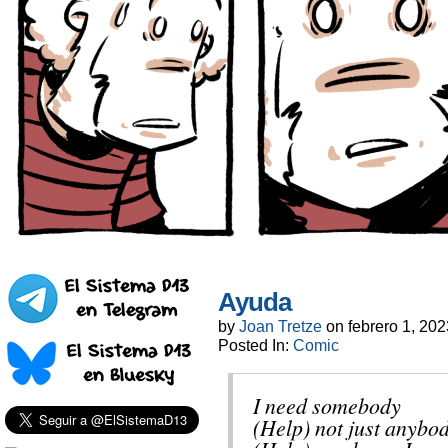
Ayuda
by
Joan Tretze
on
febrero 1, 202
Posted In:
Comic
I need somebody
(Help) not just anybo