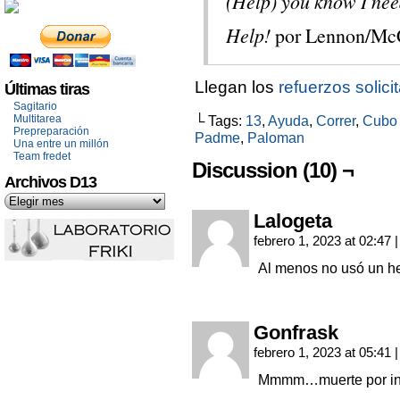
(Help) you know I nee
Help!
por Lennon/McC
Llegan los
refuerzos solic
Últimas tiras
Sagitario
Multitarea
└ Tags:
13
,
Ayuda
,
Correr
,
Cubo 
Prepreparación
Padme
,
Paloman
Una entre un millón
Team fredet
Discussion (10) ¬
Archivos D13
Lalogeta
febrero 1, 2023 at 02:47
|
Al menos no usó un he
Gonfrask
febrero 1, 2023 at 05:41
|
Mmmm…muerte por ind