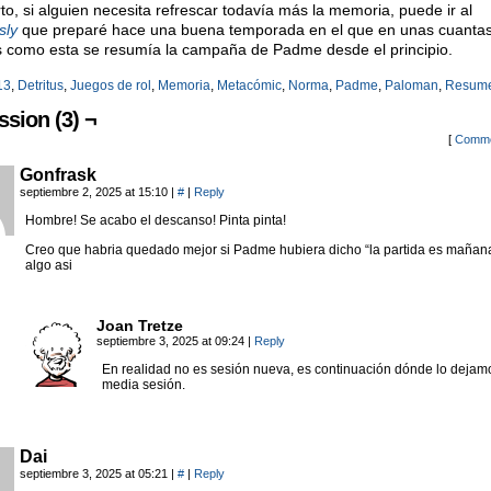
rto, si alguien necesita refrescar todavía más la memoria, puede ir al
sly
que preparé hace una buena temporada en el que en unas cuanta
 como esta se resumía la campaña de Padme desde el principio.
13
,
Detritus
,
Juegos de rol
,
Memoria
,
Metacómic
,
Norma
,
Padme
,
Paloman
,
Resum
ssion (3) ¬
[
Comme
Gonfrask
septiembre 2, 2025 at 15:10
|
#
|
Reply
Hombre! Se acabo el descanso! Pinta pinta!
Creo que habria quedado mejor si Padme hubiera dicho “la partida es mañan
algo asi
Joan Tretze
septiembre 3, 2025 at 09:24
|
Reply
En realidad no es sesión nueva, es continuación dónde lo dejam
media sesión.
Dai
septiembre 3, 2025 at 05:21
|
#
|
Reply