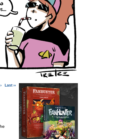
›
Last ››
 he