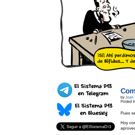
Com
by
Joan 
Posted I
Pues se
Hoy co
aprove