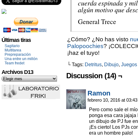
cuerda espinada y mil
algún motivo que desc
General Trece
¿Cómo? ¿No has visto
nue
Últimas tiras
Palopoochies
? ¡COLECCI
Sagitario
Multitarea
¡haz el tuyo!
Prepreparación
Una entre un millón
Team fredet
└ Tags:
Detritus
,
Dibujo
,
Juegos 
Archivos D13
Discussion (14) ¬
Ramon
febrero 10, 2016 at 03:4
Pero como sale el mío 
ponga esa cara jajaja
un dibujo de PJ fue en
¡Es cierto! Los PJs c
era un hombre palo!