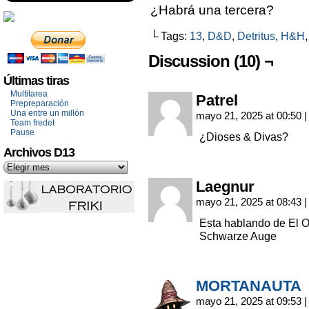
¿Habrá una tercera?
└ Tags:
13
,
D&D
,
Detritus
,
H&H
Discussion (10) ¬
Últimas tiras
Multitarea
Patrel
Prepreparación
Una entre un millón
mayo 21, 2025 at 00:50
|
Team fredet
Pause
¿Dioses & Divas?
Archivos D13
Laegnur
mayo 21, 2025 at 08:43
|
Esta hablando de El 
Schwarze Auge
MORTANAUTA
mayo 21, 2025 at 09:53
|