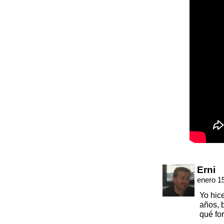
Erni
enero 1
Yo hic
años, 
qué fo