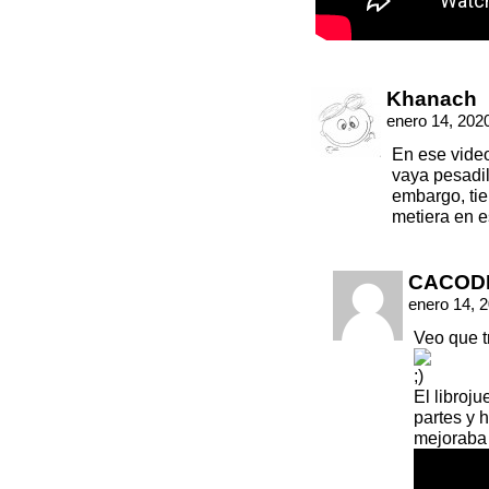
Khanach
enero 14, 202
En ese video
vaya pesadill
embargo, ti
metiera en e
CACOD
enero 14, 
Veo que t
El libroj
partes y 
mejoraba 