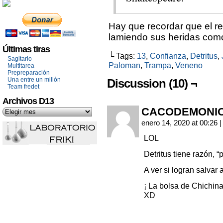
Hay que recordar que el re
lamiendo sus heridas com
Últimas tiras
└ Tags:
13
,
Confianza
,
Detritus
,
Sagitario
Paloman
,
Trampa
,
Veneno
Multitarea
Prepreparación
Una entre un millón
Discussion (10) ¬
Team fredet
Archivos D13
CACODEMONI
enero 14, 2020 at 00:26
|
LOL
Detritus tiene razón, “
A ver si logran salvar
¡ La bolsa de Chichina
XD