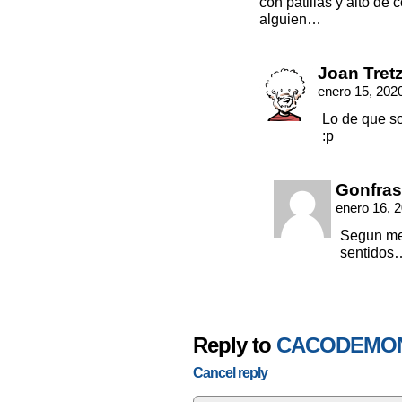
con patillas y alto de 
alguien…
Joan Tret
enero 15, 202
Lo de que s
:p
Gonfra
enero 16, 
Segun me 
sentidos
Reply to
CACODEMO
Cancel reply