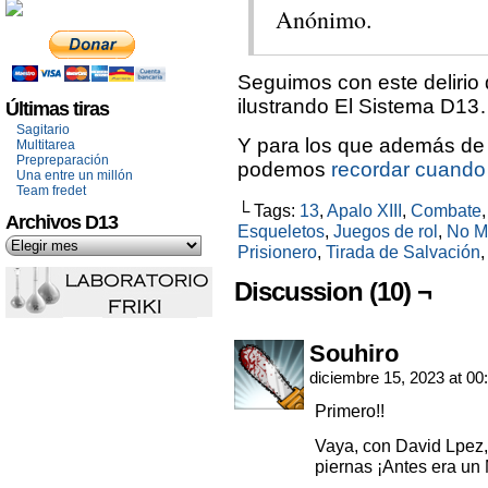
Anónimo.
Seguimos con este delirio
ilustrando El Sistema D13
Últimas tiras
Sagitario
Y para los que además de m
Multitarea
Prepreparación
podemos
recordar cuando 
Una entre un millón
Team fredet
└ Tags:
13
,
Apalo XIII
,
Combate
Archivos D13
Esqueletos
,
Juegos de rol
,
No M
Prisionero
,
Tirada de Salvación
Discussion (10) ¬
Souhiro
diciembre 15, 2023 at 00
Primero!!
Vaya, con David Lpez,
piernas ¡Antes era u