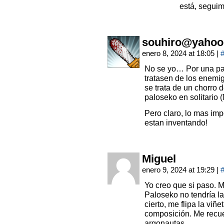
está, seguim
souhiro@yahoo
enero 8, 2024 at 18:05
|
No se yo… Por una p
tratasen de los enemi
se trata de un chorro 
paloseko en solitario
Pero claro, lo mas imp
estan inventando!
Miguel
enero 9, 2024 at 19:29
|
Yo creo que si paso. M
Paloseko no tendría l
cierto, me flipa la viñe
composición. Me recue
argonautas.