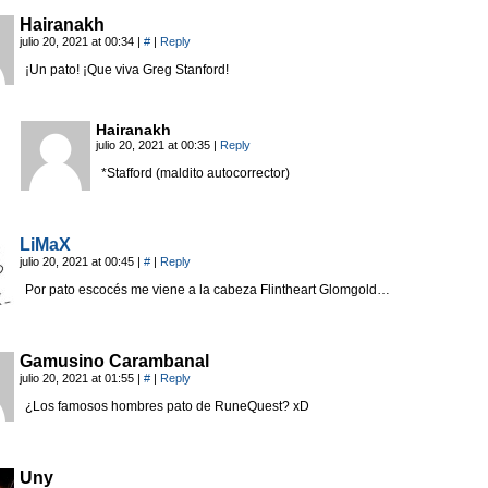
Hairanakh
julio 20, 2021 at 00:34
|
#
|
Reply
¡Un pato! ¡Que viva Greg Stanford!
Hairanakh
julio 20, 2021 at 00:35
|
Reply
*Stafford (maldito autocorrector)
LiMaX
julio 20, 2021 at 00:45
|
#
|
Reply
Por pato escocés me viene a la cabeza Flintheart Glomgold…
Gamusino Carambanal
julio 20, 2021 at 01:55
|
#
|
Reply
¿Los famosos hombres pato de RuneQuest? xD
Uny