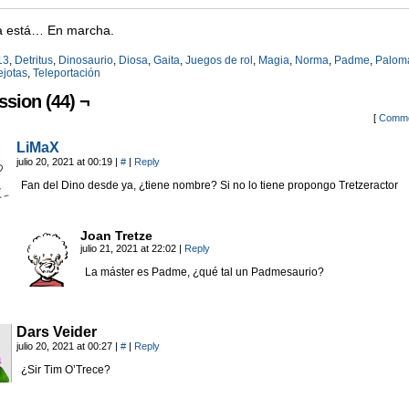
a está… En marcha.
13
,
Detritus
,
Dinosaurio
,
Diosa
,
Gaita
,
Juegos de rol
,
Magia
,
Norma
,
Padme
,
Palom
ejotas
,
Teleportación
ssion (44) ¬
[
Comme
LiMaX
julio 20, 2021 at 00:19
|
#
|
Reply
Fan del Dino desde ya, ¿tiene nombre? Si no lo tiene propongo Tretzeractor
Joan Tretze
julio 21, 2021 at 22:02
|
Reply
La máster es Padme, ¿qué tal un Padmesaurio?
Dars Veider
julio 20, 2021 at 00:27
|
#
|
Reply
¿Sir Tim O’Trece?