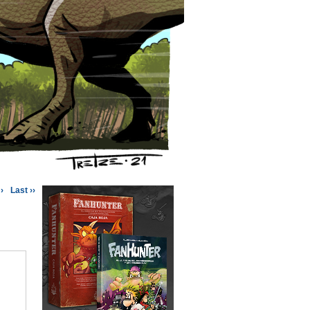
›
Last ››