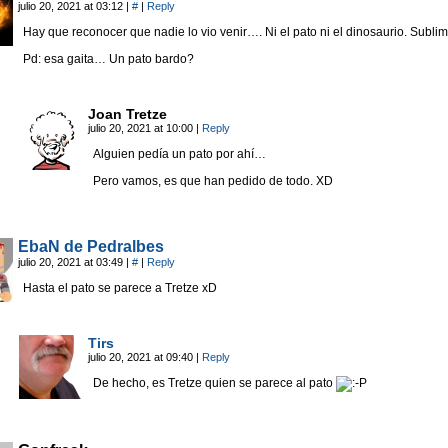
julio 20, 2021 at 03:12
|
#
|
Reply
Hay que reconocer que nadie lo vio venir…. Ni el pato ni el dinosaurio. Sublim
Pd: esa gaita… Un pato bardo?
Joan Tretze
julio 20, 2021 at 10:00
|
Reply
Alguien pedía un pato por ahí…
Pero vamos, es que han pedido de todo. XD
EbaN de Pedralbes
julio 20, 2021 at 03:49
|
#
|
Reply
Hasta el pato se parece a Tretze xD
Tirs
julio 20, 2021 at 09:40
|
Reply
De hecho, es Tretze quien se parece al pato