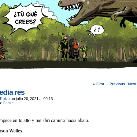
‹‹ First
‹ Previous
Next 
edia res
Tretze
on
julio 20, 2021
at
00:13
n:
Comic
pecé en lo alto y me abrí camino hacia abajo.
rson Welles.