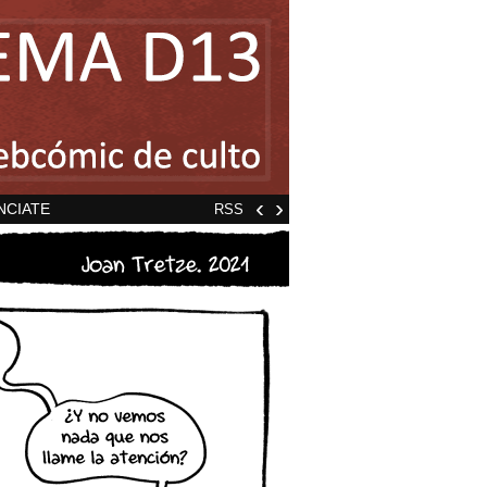
‹
›
NCIATE
RSS