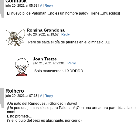
Gonfrask
julio 20, 2021 at 05:59
|
#
|
Reply
El nuevo pj de Paloman…no es un hombre palo?! Tiene…musculos!
Romina Grondona
julio 20, 2021 at 19:57
|
Reply
Pero se salta el día de piernas en el gimnasio. XD
Joan Tretze
julio 21, 2021 at 22:01
|
Reply
Solo mancuernas!!! XDDDDD
Rolhero
julio 20, 2021 at 07:13
|
#
|
Reply
¡Un pato del Runequest! ¡Glorioso! ¡Bravo!
¡Un personaje musculoso para Paloman! ¡Con una armadura parecida a la de
man!
Esto promete…
(Y el dibujo del t-rex es alucinante, por cierto)