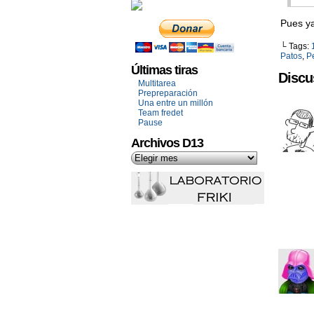
Pues y
└ Tags:
Patos
,
P
Últimas tiras
Discu
Multitarea
Prepreparación
Una entre un millón
Team fredet
Pause
Archivos D13