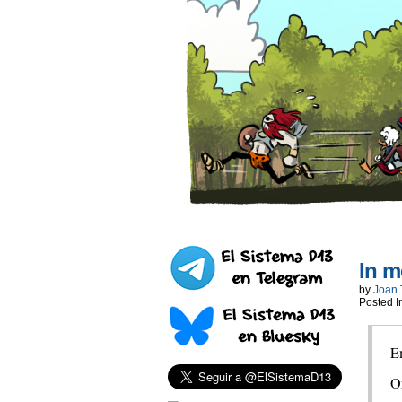
In m
by
Joan 
Posted I
Em
O