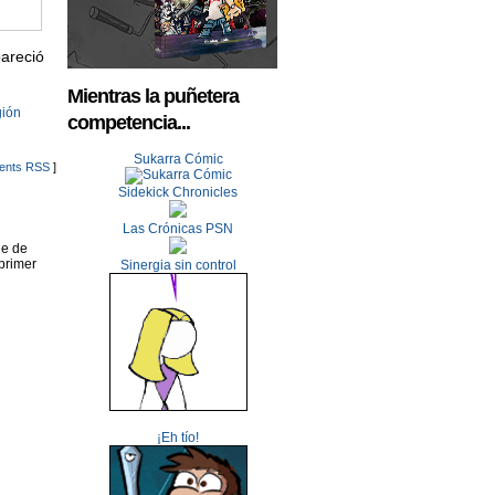
areció
Mientras la puñetera
gión
competencia...
Sukarra Cómic
nts RSS
]
Sidekick Chronicles
Las Crónicas PSN
ne de
primer
Sinergia sin control
¡Eh tío!