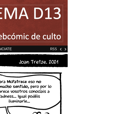
‹
›
NCIATE
RSS