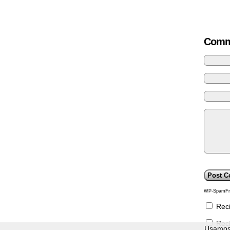
Comm
WP-SpamFr
Reci
Reci
Usamos 