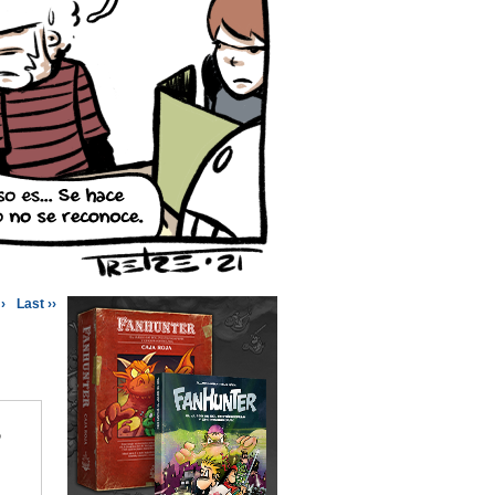
›
Last ››
o