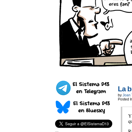
La b
by
Joan 
Posted I
Y
qu
R