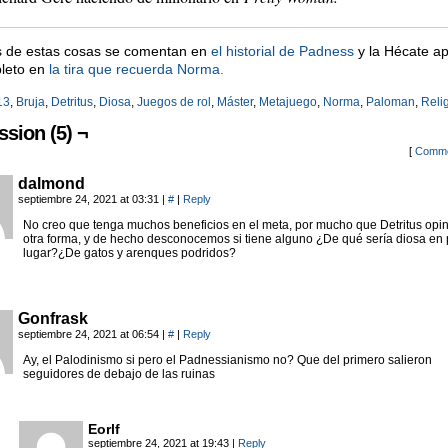
 de estas cosas se comentan en
el historial de Padness
y la Hécate ap
pleto en
la tira que recuerda Norma.
13
,
Bruja
,
Detritus
,
Diosa
,
Juegos de rol
,
Máster
,
Metajuego
,
Norma
,
Paloman
,
Reli
ssion (5) ¬
[
Comme
dalmond
septiembre 24, 2021 at 03:31
|
#
|
Reply
No creo que tenga muchos beneficios en el meta, por mucho que Detritus opi
otra forma, y de hecho desconocemos si tiene alguno ¿De qué sería diosa en 
lugar?¿De gatos y arenques podridos?
Gonfrask
septiembre 24, 2021 at 06:54
|
#
|
Reply
Ay, el Palodinismo si pero el Padnessianismo no? Que del primero salieron
seguidores de debajo de las ruinas
Eorlf
septiembre 24, 2021 at 19:43
|
Reply