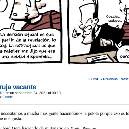
‹‹ First
‹ Previous
Next 
ruja vacante
Tretze
on
septiembre 24, 2021
at
00:13
n:
Comic
 necesitamos a mucha más gente haciéndonos la pelota porque eso es l
e nos gusta.
ichard Gere haciendo de millonario en
Pretty Woman.