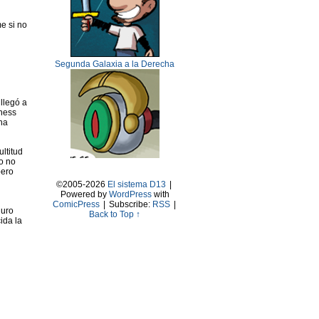
e si no
Segunda Galaxia a la Derecha
llegó a
ness
na
ltitud
ro no
pero
©2005-2026
El sistema D13
|
Powered by
WordPress
with
ComicPress
|
Subscribe:
RSS
|
guro
Back to Top ↑
ida la