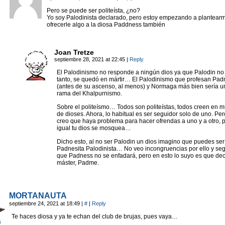
Pero se puede ser politeísta, ¿no?
Yo soy Palodinista declarado, pero estoy empezando a plantearm
ofrecerle algo a la diosa Paddness también
Joan Tretze
septiembre 28, 2021 at 22:45
|
Reply
El Palodinismo no responde a ningún dios ya que Palodin no 
tanto, se quedó en mártir… El Palodinismo que profesan Pad
(antes de su ascenso, al menos) y Normaga más bien sería u
rama del Khalpurnismo.
Sobre el politeísmo… Todos son politeístas, todos creen en mu
de dioses. Ahora, lo habitual es ser seguidor solo de uno. Pe
creo que haya problema para hacer ofrendas a uno y a otro, 
igual tu dios se mosquea…
Dicho esto, al no ser Palodin un dios imagino que puedes ser
Padnesita Palodinista… No veo incongruencias por ello y se
que Padness no se enfadará, pero en esto lo suyo es que dec
máster, Padme.
MORTANAUTA
septiembre 24, 2021 at 18:49
|
#
|
Reply
Te haces diosa y ya te echan del club de brujas, pues vaya…