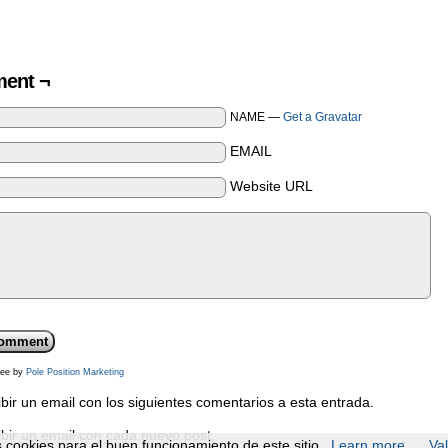
ent ¬
NAME —
Get a Gravatar
EMAIL
Website URL
ee by
Pole Position Marketing
bir un email con los siguientes comentarios a esta entrada.
bir un email con cada nuevo post.
cookies para el buen funcionamiento de este sitio.
Learn more
Va