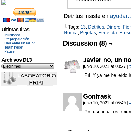
Detritus insiste en
ayudar
└ Tags:
13
,
Detritus
,
Dinero
,
Fic
Últimas tiras
Norma
,
Pejotas
,
Penejota
,
Pres
Multitarea
Prepreparación
Discussion (8) ¬
Una entre un millón
Team fredet
Pause
Javier no, un 
Archivos D13
junio 10, 2021 at 00:27
|
Pri! Y ya me he leído 
Gonfrask
junio 10, 2021 at 05:49
|
Por escuchar recomen