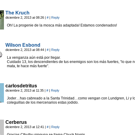
The Kruch
diciembre 2, 2013 at 08:26
|
#
|
Reply
Oh! La progenie de la mosca más adaptada! Estamos condenados!
Wilson Esbond
diciembre 2, 2013 at 08:44
|
#
|
Reply
La venganza aún está por llegar.
Cuidado 13, los descendientes de tus enemigos son los más fuertes, “lo que n
mata, te hace más fuerte”.
carlosdetritus
diciembre 2, 2013 at 11:35
|
#
|
Reply
Joder…has cabreado a la Santa Trinidad…como vengan con Lundgren, Li y lo
coleguillas de los mercenarios estas jodido.
Cerberus
diciembre 2, 2013 at 12:41
|
#
|
Reply
Gracias Cthulhu ninguna se llama Chuck Norris….