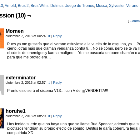
13
,
Arnold
,
Brus 2
,
Brus Willis
,
Detritus
,
Juego de Tronos
,
Mosca
,
Sylvester
,
Verano
ssion (10) ¬
[
Comme
Mornen
diciembre 2, 2013 at 00:24
|
#
|
Reply
Pues ya me gustaría que el verano estuviese a la vuelta de la esquina, ya… P
cierto, otras más que claman venganza contra tí… No sé cómo, pero se te va 
el cómic de enemigos y karma maligno… Yo me buscaría un buen chamán o a
para que me protegiera…
exterminator
diciembre 2, 2013 at 02:57
|
#
|
Reply
Pronto esto será el sistema V13… con V de ¡¡¡VENDETTA!!!
horuhe1
diciembre 2, 2013 at 08:20
|
#
|
Reply
Has tenido suerte que no haya una que se llame Bud Spencer, además que s
picotazos tendrían su propio efecto de sonido, Detitus le daría cobertura legal 
compatriota XD