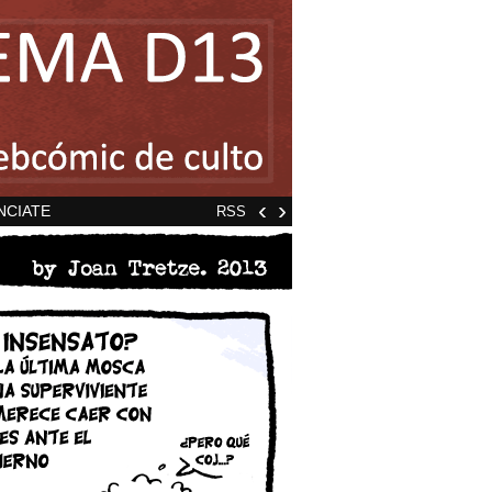
‹
›
NCIATE
RSS