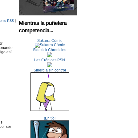
nts RSS
]
Mientras la puñetera
competencia...
Sukarra Cómic
or
llenando
Sidekick Chronicles
lgo así
Las Crónicas PSN
Sinergia sin control
¡Eh tío!
us
por ser