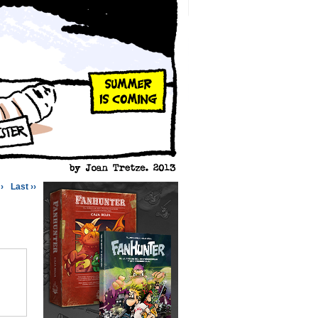
›
Last ››