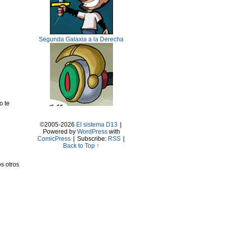
Segunda Galaxia a la Derecha
o te
©2005-2026
El sistema D13
|
Powered by
WordPress
with
ComicPress
|
Subscribe:
RSS
|
Back to Top ↑
s otros