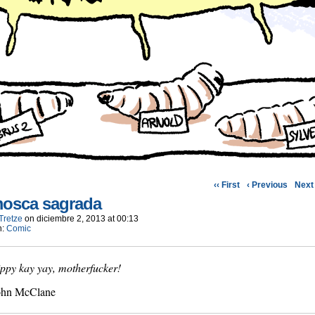
‹‹ First
‹ Previous
Next 
osca sagrada
Tretze
on
diciembre 2, 2013
at
00:13
n:
Comic
ippy kay yay, motherfucker!
ohn McClane