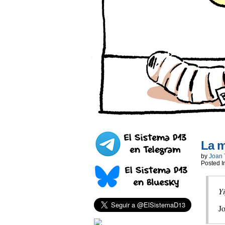
La m
by
Joan 
Posted I
Y
J