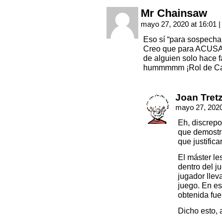
Mr Chainsaw
mayo 27, 2020 at 16:01
|
Eso sí “para sospechar
Creo que para ACUSAR
de alguien solo hace 
hummmmm ¡Rol de Ca-
Joan Tret
mayo 27, 2020
Eh, discrepo
que demostr
que justifica
El máster le
dentro del j
jugador llev
juego. En es
obtenida fue
Dicho esto, 