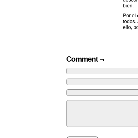
bien.
Por el
todos…
ello, p
Comment ¬