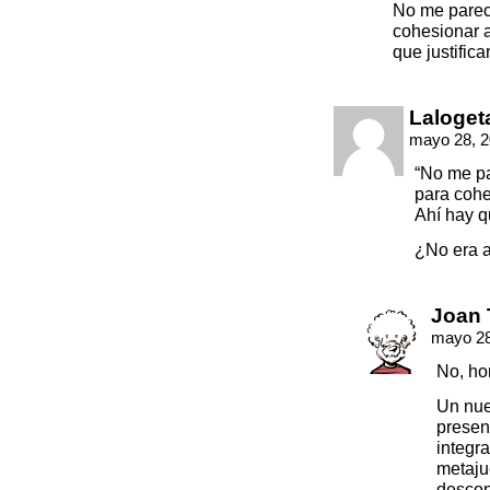
No me parec
cohesionar a
que justifica
Laloget
mayo 28, 2
“No me p
para cohe
Ahí hay qu
¿No era a
Joan 
mayo 28
No, ho
Un nue
presen
integr
metaju
descon