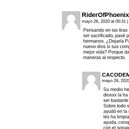
RiderOfPhoenix
mayo 26, 2020 at 00:31
|
Pensando en las tiras 
ser sacrificado, pasé 
hermanos. ¿Dejaría Pa
nuevo dios si sus com
mejor vida? Porque da
maneras al respecto.
CACODE
mayo 26, 2020
Su medio he
dioxxx la h
ser bastante
Sobre todo s
ayudó en la
les ha limpi
ayuda, consp
con el sonaj