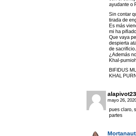
ayudante o P
Sin contar q
tirada de en
Es más viend
mi ha pifiado
Que vaya pe
despierta at
de sacrificio.
¿Además no 
Khal-purnio
BIFIDUS MU
KHAL PURN
alapivot2
mayo 26, 2020
pues claro, 
partes
Mortanaut