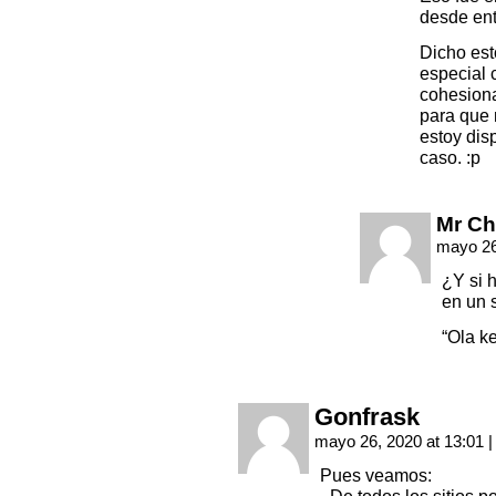
desde en
Dicho est
especial 
cohesiona
para que 
estoy dis
caso. :p
Mr C
mayo 26
¿Y si 
en un 
“Ola k
Gonfrask
mayo 26, 2020 at 13:01
|
Pues veamos: