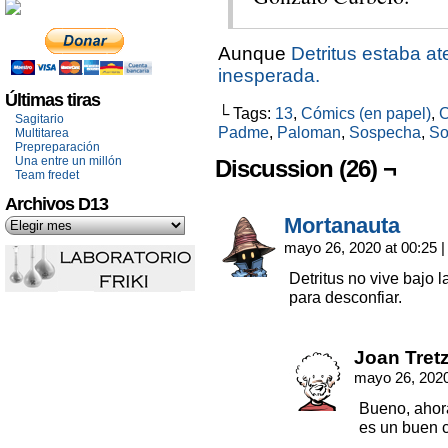
Aunque
Detritus estaba at
inesperada.
Últimas tiras
└ Tags:
13
,
Cómics (en papel)
,
C
Sagitario
Padme
,
Paloman
,
Sospecha
,
So
Multitarea
Prepreparación
Una entre un millón
Discussion (26) ¬
Team fredet
Archivos D13
Mortanauta
mayo 26, 2020 at 00:25
|
Detritus no vive bajo l
para desconfiar.
Joan Tret
mayo 26, 2020
Bueno, ahora
es un buen 