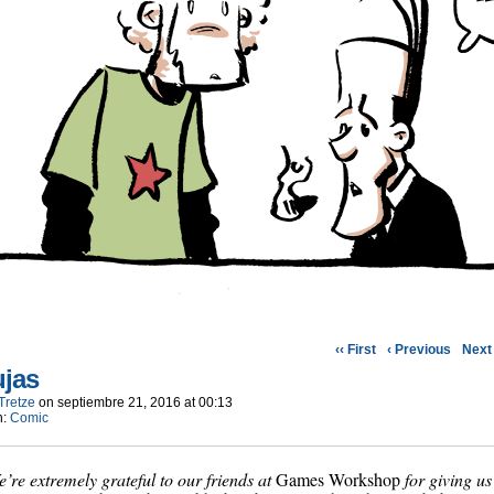
‹‹ First
‹ Previous
Next 
jas
Tretze
on
septiembre 21, 2016
at
00:13
n:
Comic
’re extremely grateful to our friends at
Games Workshop
for giving us