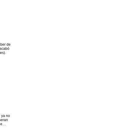
aber de
 acabó
es).
 ya no
seran
ene…