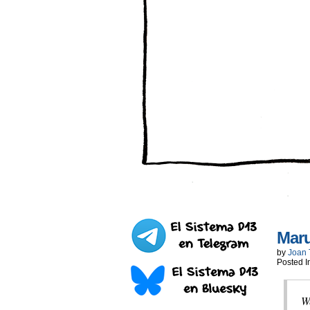
Maru
by
Joan 
Posted I
We