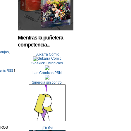
Mientras la puñetera
competencia...
rujas
,
Sukarra Cómic
Sidekick Chronicles
nts RSS
]
Las Crónicas PSN
Sinergia sin control
CAROS
¡Eh tío!