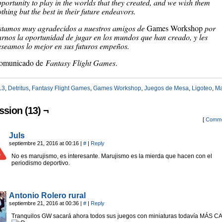
portunity to play in the worlds that they created, and we wish them
thing but the best in their future endeavors.
stamos muy agradecidos a nuestros amigos de
Games Workshop
por
arnos la oportunidad de jugar en los mundos que han creado, y les
eseamos lo mejor en sus futuros empeños.
omunicado de
Fantasy Flight Games
.
13
,
Detritus
,
Fantasy Flight Games
,
Games Workshop
,
Juegos de Mesa
,
Ligoteo
,
Ma
ssion (13) ¬
[
Comme
Juls
septiembre 21, 2016 at 00:16
|
#
|
Reply
No es marujismo, es interesante. Marujismo es la mierda que hacen con el
periodismo deportivo.
Antonio Rolero rural
septiembre 21, 2016 at 00:36
|
#
|
Reply
Tranquilos GW sacará ahora todos sus juegos con miniaturas todavía MÁS 