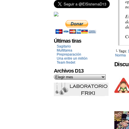
op
no
E
d
d
C
Últimas tiras
Sagitario
Multitarea
└ Tags:
Prepreparación
Norma
Una entre un millón
Team fredet
Discu
Archivos D13