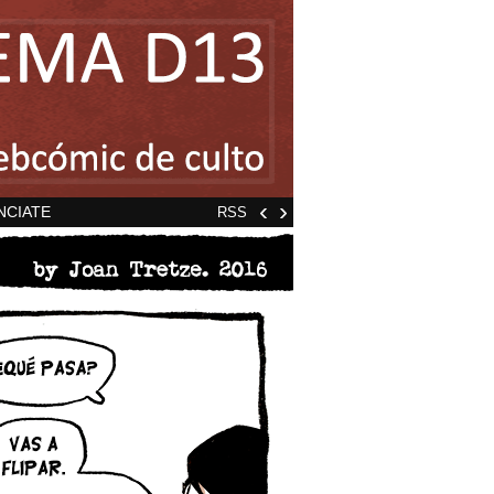
‹
›
NCIATE
RSS