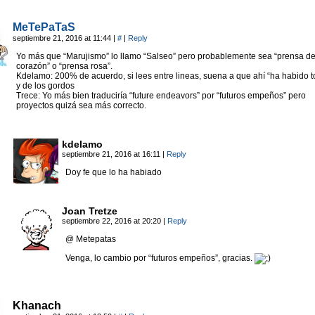
MeTePaTaS
septiembre 21, 2016 at 11:44
|
#
|
Reply
Yo más que “Marujismo” lo llamo “Salseo” pero probablemente sea “prensa de
corazón” o “prensa rosa”.
Kdelamo: 200% de acuerdo, si lees entre lineas, suena a que ahí “ha habido 
y de los gordos
Trece: Yo más bien traduciría “future endeavors” por “futuros empeños” pero
proyectos quizá sea más correcto.
kdelamo
septiembre 21, 2016 at 16:11
|
Reply
Doy fe que lo ha habiado
Joan Tretze
septiembre 22, 2016 at 20:20
|
Reply
@ Metepatas
Venga, lo cambio por “futuros empeños”, gracias.
Khanach