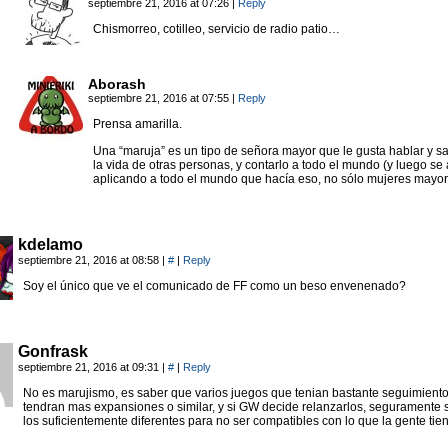
septiembre 21, 2016 at 07:26
|
Reply
Chismorreo, cotilleo, servicio de radio patio…
Aborash
septiembre 21, 2016 at 07:55
|
Reply
Prensa amarilla.
Una “maruja” es un tipo de señora mayor que le gusta hablar y s
la vida de otras personas, y contarlo a todo el mundo (y luego se
aplicando a todo el mundo que hacía eso, no sólo mujeres mayor
kdelamo
septiembre 21, 2016 at 08:58
|
#
|
Reply
Soy el único que ve el comunicado de FF como un beso envenenado?
Gonfrask
septiembre 21, 2016 at 09:31
|
#
|
Reply
No es marujismo, es saber que varios juegos que tenian bastante seguimiento
tendran mas expansiones o similar, y si GW decide relanzarlos, seguramente 
los suficientemente diferentes para no ser compatibles con lo que la gente ti