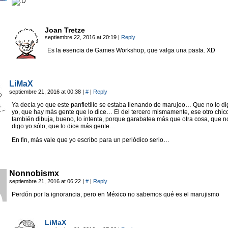
Joan Tretze
septiembre 22, 2016 at 20:19
|
Reply
Es la esencia de Games Workshop, que valga una pasta. XD
LiMaX
septiembre 21, 2016 at 00:38
|
#
|
Reply
Ya decía yo que este panfletillo se estaba llenando de marujeo… Que no lo di
yo, que hay más gente que lo dice… El del tercero mismamente, ese otro chic
también dibuja, bueno, lo intenta, porque garabatea más que otra cosa, que n
digo yo sólo, que lo dice más gente…
En fin, más vale que yo escribo para un periódico serio…
Nonnobismx
septiembre 21, 2016 at 06:22
|
#
|
Reply
Perdón por la ignorancia, pero en México no sabemos qué es el marujismo
LiMaX