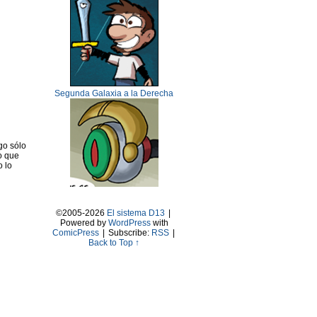
Segunda Galaxia a la Derecha
go sólo
o que
o lo
©2005-2026
El sistema D13
|
Powered by
WordPress
with
ComicPress
|
Subscribe:
RSS
|
Back to Top ↑