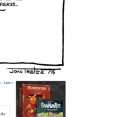
›
Last ››
 the