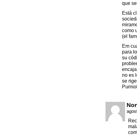
que se 
Está c
socied
miramo
como u
(el fam
Em cua
para l
su cód
problem
encaja
no es 
se rige
Purnio
No
agost
Rec
mala
como