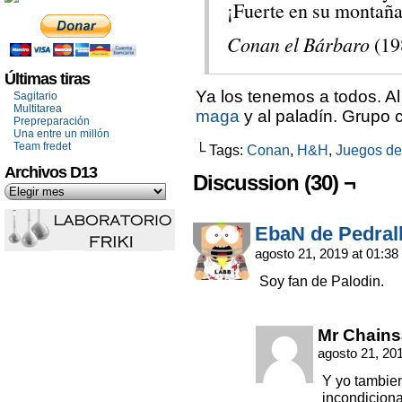
¡Fuerte en su montaña
Conan el Bárbaro
(19
Últimas tiras
Ya los tenemos a todos. A
Sagitario
Multitarea
maga
y al paladín. Grupo 
Prepreparación
Una entre un millón
Team fredet
└ Tags:
Conan
,
H&H
,
Juegos de 
Archivos D13
Discussion (30) ¬
EbaN de Pedral
agosto 21, 2019 at 01:38
Soy fan de Palodin.
Mr Chain
agosto 21, 20
Y yo tambien
incondiciona