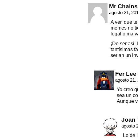
Mr Chain
agosto 21, 20
A ver, que t
memes no tie
legal o malv
¡De ser asi, 
tantísimas f
serian un i
Fer Lee
agosto 21,
Yo creo q
sea un co
Aunque ve
Joan 
agosto 
Lo de 