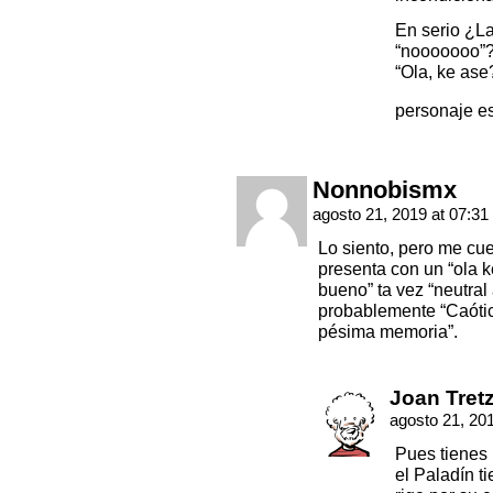
En serio ¿La 
“nooooooo”? 
“Ola, ke ase
personaje e
Nonnobismx
agosto 21, 2019 at 07:31
Lo siento, pero me cue
presenta con un “ola k
bueno” ta vez “neutral
probablemente “Caóti
pésima memoria”.
Joan Tret
agosto 21, 20
Pues tienes 
el Paladín t