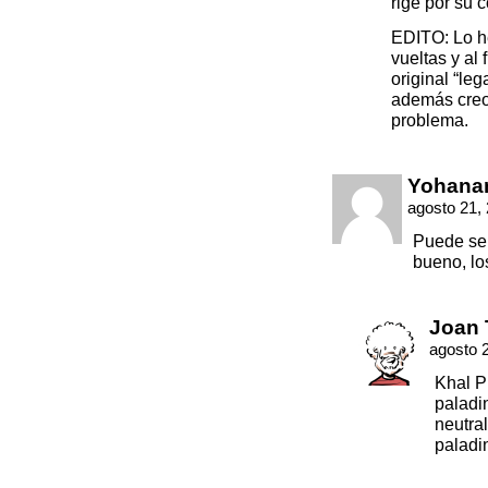
rige por su 
EDITO: Lo he
vueltas y al 
original “le
además creo
problema.
Yohana
agosto 21,
Puede ser
bueno, lo
Joan 
agosto 
Khal P
paladi
neutra
paladi