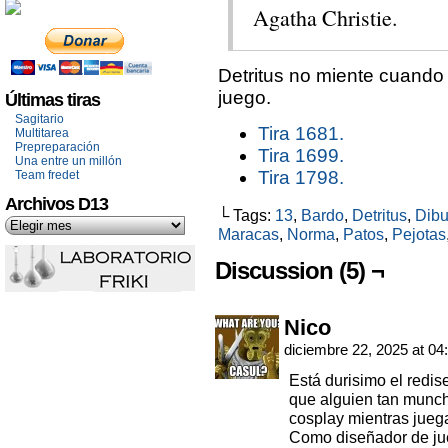
Agatha Christie.
Detritus no miente cuando
juego.
Últimas tiras
Sagitario
Tira 1681.
Multitarea
Prepreparación
Tira 1699.
Una entre un millón
Tira 1798.
Team fredet
Archivos D13
└ Tags:
13
,
Bardo
,
Detritus
,
Dibu
Maracas
,
Norma
,
Patos
,
Pejotas
Discussion (5) ¬
Nico
diciembre 22, 2025 at 04
Está durisimo el redis
que alguien tan munchk
cosplay mientras jueg
Como diseñador de ju