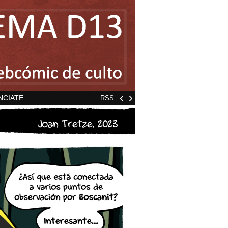
‹
›
NCIATE
RSS