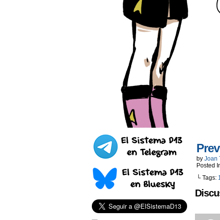
Prev
by
Joan 
Posted I
└ Tags:
Discu