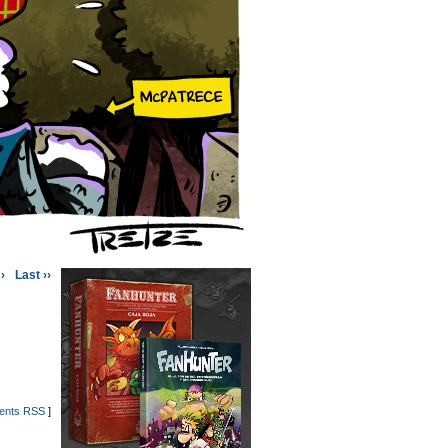
›
Last ››
nts RSS
]