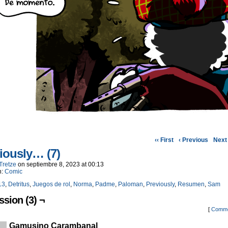
‹‹ First
‹ Previous
Next 
iously… (7)
Tretze
on
septiembre 8, 2023
at
00:13
n:
Comic
13
,
Detritus
,
Juegos de rol
,
Norma
,
Padme
,
Paloman
,
Previously
,
Resumen
,
Sam
ssion (3) ¬
[
Comme
Gamusino Carambanal