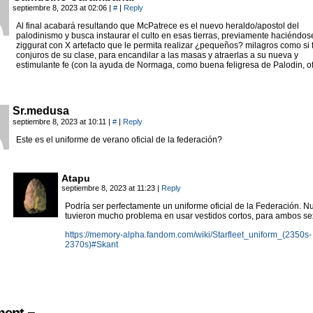
septiembre 8, 2023 at 02:06
|
#
|
Reply
Al final acabará resultando que McPatrece es el nuevo heraldo/apostol del
palodinismo y busca instaurar el culto en esas tierras, previamente haciéndos
ziggurat con X artefacto que le permita realizar ¿pequeños? milagros como si
conjuros de su clase, para encandilar a las masas y atraerlas a su nueva y
estimulante fe (con la ayuda de Normaga, como buena feligresa de Palodin, of
Sr.medusa
septiembre 8, 2023 at 10:11
|
#
|
Reply
Este es el uniforme de verano oficial de la federación?
Atapu
septiembre 8, 2023 at 11:23
|
Reply
Podría ser perfectamente un uniforme oficial de la Federación. N
tuvieron mucho problema en usar vestidos cortos, para ambos se
https://memory-alpha.fandom.com/wiki/Starfleet_uniform_(2350s-
2370s)#Skant