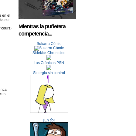
e en el
 fuesen
Mientras la puñetera
 cours)
competencia...
Sukarra Cómic
Sidekick Chronicles
Las Crónicas PSN
Sinergia sin control
unca
xos.
¡Eh tío!