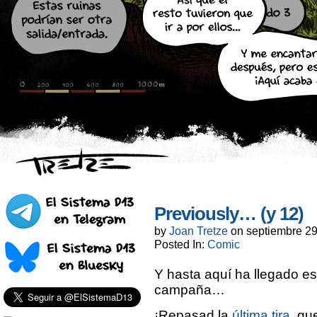
Previously… (y 12)
by
Joan Tretze
on
septiembre 29
Posted In:
Comic
Y hasta aquí ha llegado e
campaña…
¡Repasad la
última tira,
que