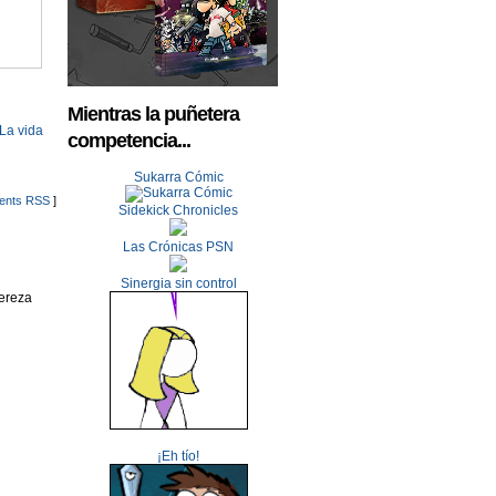
Mientras la puñetera
La vida
competencia...
Sukarra Cómic
nts RSS
]
Sidekick Chronicles
Las Crónicas PSN
Sinergia sin control
pereza
¡Eh tío!