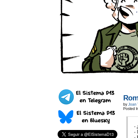
Rom
by
Joan 
Posted I
-
-
-