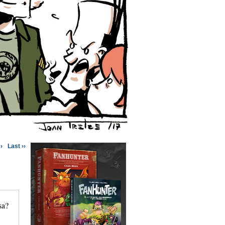
›
Last ››
sa?