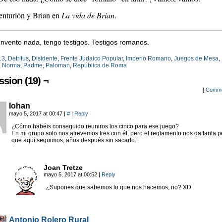
enturión y Brian en
La vida de Brian
.
nvento nada, tengo testigos. Testigos romanos.
13
,
Detritus
,
Disidente
,
Frente Judaico Popular
,
Imperio Romano
,
Juegos de Mesa
,
,
Norma
,
Padme
,
Paloman
,
República de Roma
ssion (19) ¬
[
Comme
Iohan
mayo 5, 2017 at 00:47
|
#
|
Reply
¿Cómo habéis conseguido reuniros los cinco para ese juego?
En mi grupo solo nos atrevemos tres con él, pero el reglamento nos da tanta 
que aquí seguimos, años después sin sacarlo.
Joan Tretze
mayo 5, 2017 at 00:52
|
Reply
¿Supones que sabemos lo que nos hacemos, no? XD
Antonio Rolero Rural