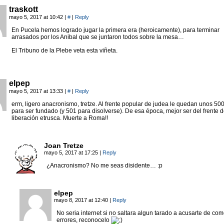
traskott
mayo 5, 2017 at 10:42
|
#
|
Reply
En Pucela hemos logrado jugar la primera era (heroicamente), para terminar
arrasados por los Anibal que se juntaron todos sobre la mesa…
El Tribuno de la Plebe veta esta viñeta.
elpep
mayo 5, 2017 at 13:33
|
#
|
Reply
erm, ligero anacronismo, tretze. Al frente popular de judea le quedan unos 50
para ser fundado (y 501 para disolverse). De esa época, mejor ser del frente 
liberación etrusca. Muerte a Roma!!
Joan Tretze
mayo 5, 2017 at 17:25
|
Reply
¿Anacronismo? No me seas disidente… :p
elpep
mayo 8, 2017 at 12:40
|
Reply
No seria internet si no saltara algun tarado a acusarte de com
errores, reconocelo