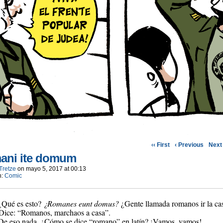
‹‹ First
‹ Previous
Next 
ani ite domum
Tretze
on
mayo 5, 2017
at
00:13
n:
Comic
 ¿Qué es esto?
¿Romanes eunt domus?
¿Gente llamada romanos ir la ca
 Dice: “Romanos, marchaos a casa”.
 De eso nada. ¿Cómo se dice “romano” en latín? ¡Vamos, vamos!