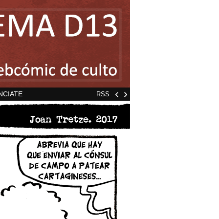
‹
›
NCIATE
RSS