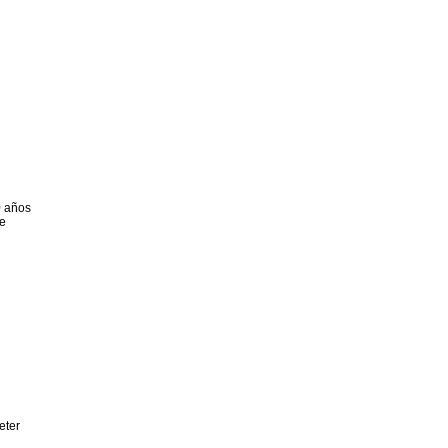
0 años
de
eter