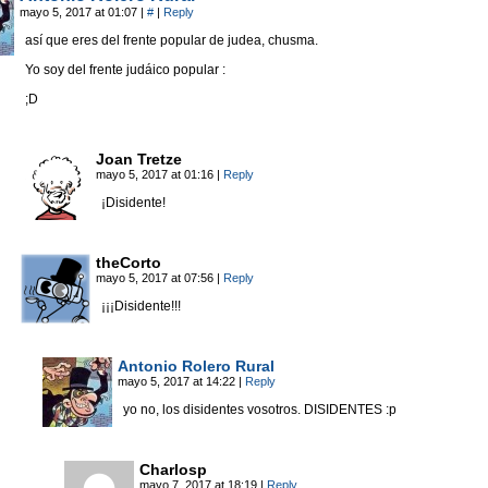
mayo 5, 2017 at 01:07
|
#
|
Reply
así que eres del frente popular de judea, chusma.
Yo soy del frente judáico popular :
;D
Joan Tretze
mayo 5, 2017 at 01:16
|
Reply
¡Disidente!
theCorto
mayo 5, 2017 at 07:56
|
Reply
¡¡¡Disidente!!!
Antonio Rolero Rural
mayo 5, 2017 at 14:22
|
Reply
yo no, los disidentes vosotros. DISIDENTES :p
Charlosp
mayo 7, 2017 at 18:19
|
Reply