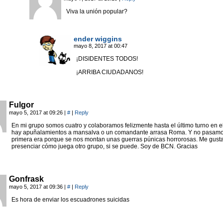
Viva la unión popular?
ender wiggins
mayo 8, 2017 at 00:47
¡DISIDENTES TODOS!
¡ARRIBA CIUDADANOS!
Fulgor
mayo 5, 2017 at 09:26
|
#
|
Reply
En mi grupo somos cuatro y colaboramos felizmente hasta el último turno en e
hay apuñalamientos a mansalva o un comandante arrasa Roma. Y no pasamo
primera era porque se nos montan unas guerras púnicas horrorosas. Me gusta
presenciar cómo juega otro grupo, si se puede. Soy de BCN. Gracias
Gonfrask
mayo 5, 2017 at 09:36
|
#
|
Reply
Es hora de enviar los escuadrones suicidas