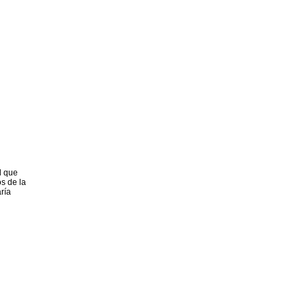
l que
s de la
ría