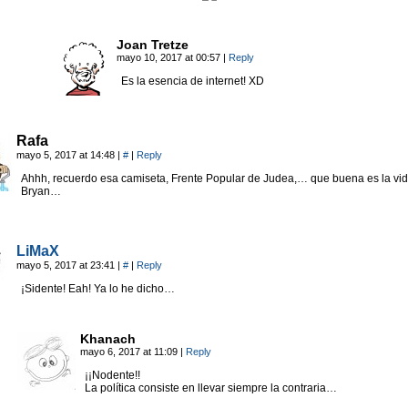
Joan Tretze
mayo 10, 2017 at 00:57
|
Reply
Es la esencia de internet! XD
Rafa
mayo 5, 2017 at 14:48
|
#
|
Reply
Ahhh, recuerdo esa camiseta, Frente Popular de Judea,… que buena es la vi
Bryan…
LiMaX
mayo 5, 2017 at 23:41
|
#
|
Reply
¡Sidente! Eah! Ya lo he dicho…
Khanach
mayo 6, 2017 at 11:09
|
Reply
¡¡Nodente!!
La política consiste en llevar siempre la contraria…