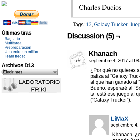
Charles Ducios
└ Tags:
13
,
Galaxy Trucker
,
Jue
Últimas tiras
Discussion (5) ¬
Sagitario
Multitarea
Prepreparación
Una entre un millón
Khanach
Team fredet
septiembre 4, 2017 at 0
Archivos D13
¿Por qué no quieres s
paliza al “Galaxy Truc
al que han ganado al “
Bueno, esperaré al “S
tal está ese juego al 
(“Galaxy Trucker”).
LiMaX
septiembre 4,
Khanach, ¿es