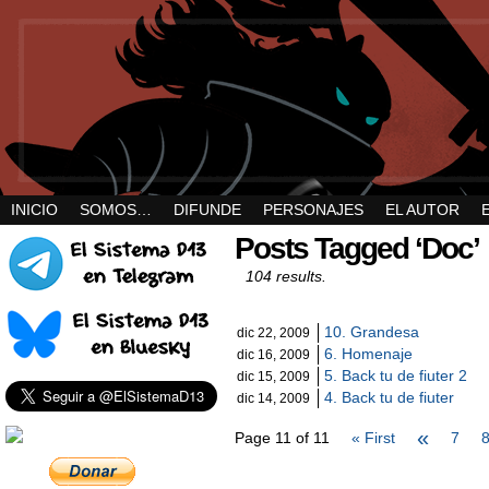
INICIO
SOMOS…
DIFUNDE
PERSONAJES
EL AUTOR
Posts Tagged ‘Doc’
104 results.
10. Grandesa
dic 22, 2009
6. Homenaje
dic 16, 2009
5. Back tu de fiuter 2
dic 15, 2009
4. Back tu de fiuter
dic 14, 2009
«
Page 11 of 11
« First
7