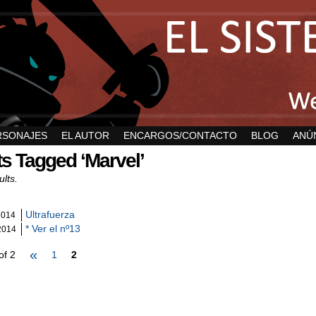
RSONAJES
EL AUTOR
ENCARGOS/CONTACTO
BLOG
ANÚ
s Tagged ‘Marvel’
ults.
Ultrafuerza
2014
* Ver el nº13
2014
«
of 2
1
2