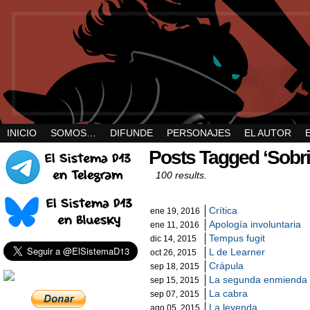
INICIO
SOMOS…
DIFUNDE
PERSONAJES
EL AUTOR
Posts Tagged ‘Sobri
100 results.
Crítica
ene 19, 2016
Apología involuntaria
ene 11, 2016
Tempus fugit
dic 14, 2015
L de Learner
oct 26, 2015
Crápula
sep 18, 2015
La segunda enmienda
sep 15, 2015
La cabra
sep 07, 2015
La leyenda
ago 05, 2015