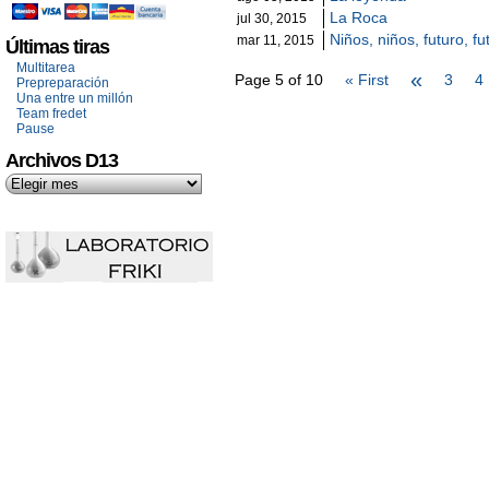
La Roca
jul 30, 2015
Niños, niños, futuro, fu
mar 11, 2015
Últimas tiras
Multitarea
«
Page 5 of 10
« First
3
4
Prepreparación
Una entre un millón
Team fredet
Pause
Archivos D13