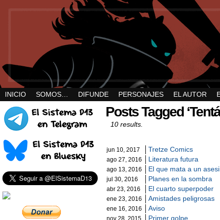
INICIO
SOMOS…
DIFUNDE
PERSONAJES
EL AUTOR
Posts Tagged ‘Tentá
10 results.
Tretze Comics
jun 10, 2017
Literatura futura
ago 27, 2016
El que mata a un ase
ago 13, 2016
Planes en la sombra
jul 30, 2016
El cuarto superpoder
abr 23, 2016
Amistades peligrosas
ene 23, 2016
Aviso
ene 16, 2016
Primer golpe
nov 28, 2015