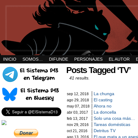
INICIO
SOMOS…
DIFUNDE
PERSONAJES
EL AUTOR
Posts Tagged ‘TV’
41 results.
La chunga
sep 12, 2018
El casting
ago 29, 2018
Ahora no
may 07, 2018
La doncella
abr 03, 2017
Solo una cosa más…
feb 13, 2017
Tareas domésticas
nov 29, 2016
Detritus TV
oct 21, 2016
El que mata a un ase
ago 13, 2016