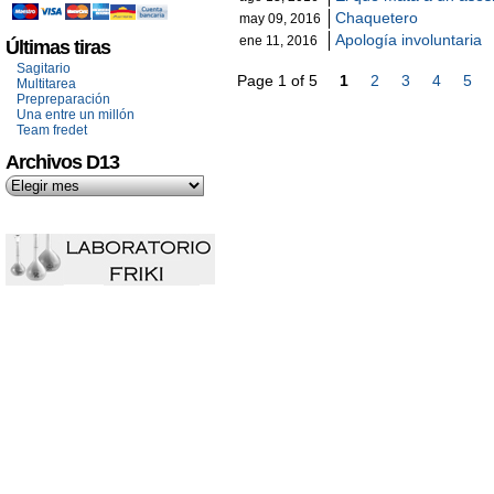
Chaquetero
may 09, 2016
Apología involuntaria
ene 11, 2016
Últimas tiras
Sagitario
Page 1 of 5
1
2
3
4
5
Multitarea
Prepreparación
Una entre un millón
Team fredet
Archivos D13