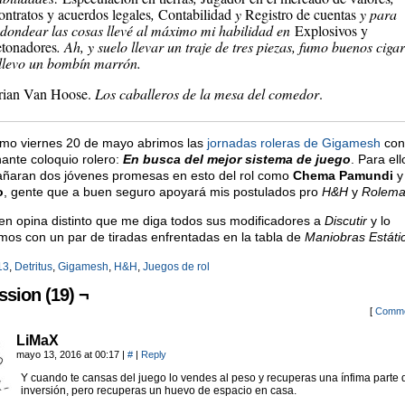
ntratos y acuerdos legales
,
Contabilidad
y
Registro de cuentas
y para
edondear las cosas llevé al máximo mi habilidad en
Explosivos y
etonadores
. Ah, y suelo llevar un traje de tres piezas, fumo buenos ciga
 llevo un bombín marrón.
rian Van Hoose.
Los caballeros de la mesa del comedor
.
imo viernes 20 de mayo abrimos las
jornadas roleras de Gigamesh
con
ante coloquio rolero:
En busca del mejor sistema de juego
. Para el
ñaran dos jóvenes promesas en esto del rol como
Chema Pamundi
y
o
, gente que a buen seguro apoyará mis postulados pro
H&H
y
Rolema
ien opina distinto que me diga todos sus modificadores a
Discutir
y lo
mos con un par de tiradas enfrentadas en la tabla de
Maniobras Estáti
13
,
Detritus
,
Gigamesh
,
H&H
,
Juegos de rol
ssion (19) ¬
[
Comme
LiMaX
mayo 13, 2016 at 00:17
|
#
|
Reply
Y cuando te cansas del juego lo vendes al peso y recuperas una ínfima parte 
inversión, pero recuperas un huevo de espacio en casa.