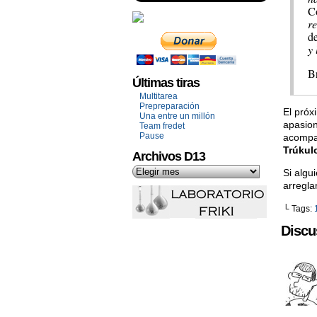
Co
r
d
y
B
Últimas tiras
Multitarea
Prepreparación
El próx
Una entre un millón
apasion
Team fredet
Pause
acompa
Trúkul
Archivos D13
Si algu
arregla
└ Tags:
Discu