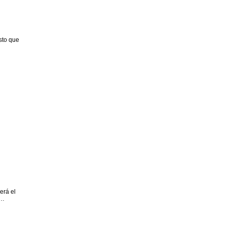
sto que
erá el
s…