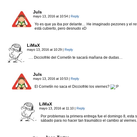
Juls
mayo 13, 2016 at 10:54
|
Reply
Yo es que ya iba por delante… He imaginado pezones y el re
está cubierto, pero desnudo xD
LiMaX
mayo 13, 2016 at 10:29
|
Reply
…. Dicciofriki del Cornetín te sacará mañana de dudas…
Juls
mayo 13, 2016 at 10:53
|
Reply
El Cornetín no saca el Dicciofriki los viernes?
LiMaX
mayo 13, 2016 at 11:10
|
Reply
Por problemas la primera entrega fue el domingo 8, esta s
sábado para no hacer tan traumático el cambio al vierne