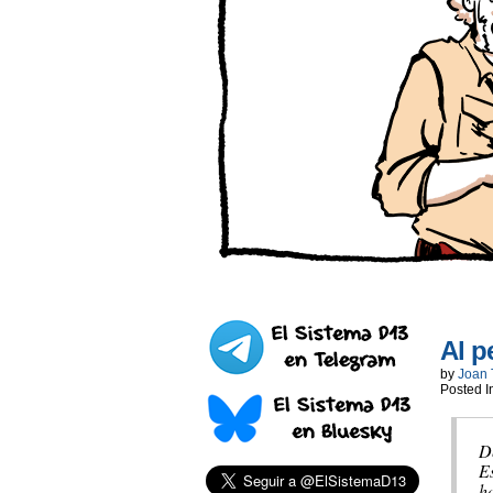
Al p
by
Joan 
Posted I
D
Es
h