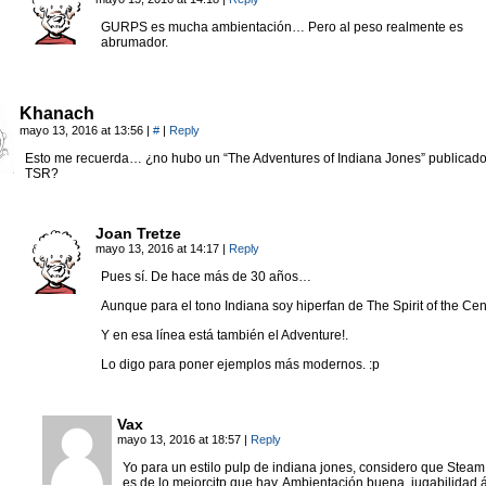
GURPS es mucha ambientación… Pero al peso realmente es
abrumador.
Khanach
mayo 13, 2016 at 13:56
|
#
|
Reply
Esto me recuerda… ¿no hubo un “The Adventures of Indiana Jones” publicado
TSR?
Joan Tretze
mayo 13, 2016 at 14:17
|
Reply
Pues sí. De hace más de 30 años…
Aunque para el tono Indiana soy hiperfan de The Spirit of the Cen
Y en esa línea está también el Adventure!.
Lo digo para poner ejemplos más modernos. :p
Vax
mayo 13, 2016 at 18:57
|
Reply
Yo para un estilo pulp de indiana jones, considero que Steam
es de lo mejorcitp que hay. Ambientación buena, jugabilidad ág