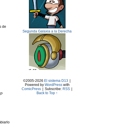
s de
Segunda Galaxia a la Derecha
©2005-2026
El sistema D13
|
Powered by
WordPress
with
ComicPress
|
Subscribe:
RSS
|
Back to Top ↑
biarlo