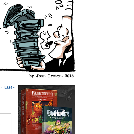
›
Last ››
.