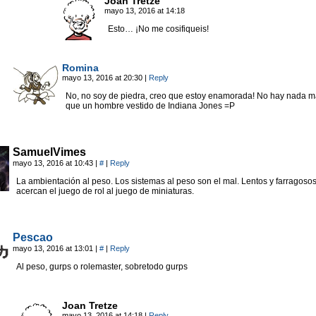
Joan Tretze
mayo 13, 2016 at 14:18
Esto… ¡No me cosifiqueis!
Romina
mayo 13, 2016 at 20:30
|
Reply
No, no soy de piedra, creo que estoy enamorada! No hay nada m
que un hombre vestido de Indiana Jones =P
SamuelVimes
mayo 13, 2016 at 10:43
|
#
|
Reply
La ambientación al peso. Los sistemas al peso son el mal. Lentos y farragoso
acercan el juego de rol al juego de miniaturas.
Pescao
mayo 13, 2016 at 13:01
|
#
|
Reply
Al peso, gurps o rolemaster, sobretodo gurps
Joan Tretze
mayo 13, 2016 at 14:18
|
Reply