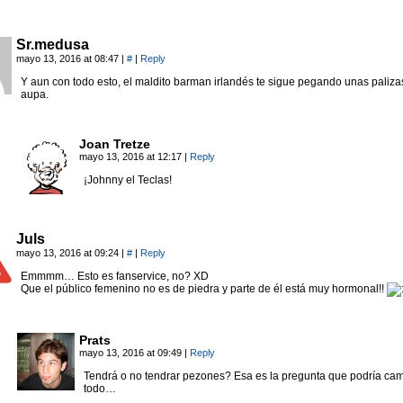
Sr.medusa
mayo 13, 2016 at 08:47
|
#
|
Reply
Y aun con todo esto, el maldito barman irlandés te sigue pegando unas paliza
aupa.
Joan Tretze
mayo 13, 2016 at 12:17
|
Reply
¡Johnny el Teclas!
Juls
mayo 13, 2016 at 09:24
|
#
|
Reply
Emmmm… Esto es fanservice, no? XD
Que el público femenino no es de piedra y parte de él está muy hormonal!!
Prats
mayo 13, 2016 at 09:49
|
Reply
Tendrá o no tendrar pezones? Esa es la pregunta que podría cam
todo…