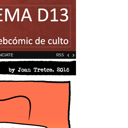
‹
›
NCIATE
RSS