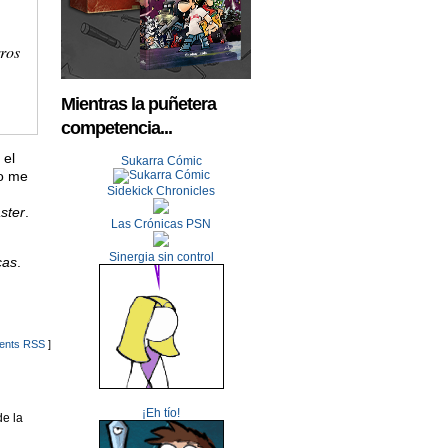
rros
Mientras la puñetera
competencia...
 el
Sukarra Cómic
lo me
Sidekick Chronicles
ster
.
Las Crónicas PSN
Sinergia sin control
cas
.
nts RSS
]
¡Eh tío!
de la