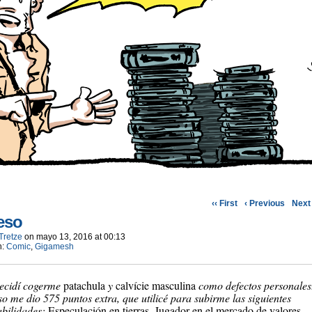
‹‹ First
‹ Previous
Next 
eso
Tretze
on
mayo 13, 2016
at
00:13
n:
Comic
,
Gigamesh
ecidí cogerme
patachula
y
calvície masculina
como defectos personales
o me dio 575 puntos extra, que utilicé para subirme las siguientes
abilidades:
Especulación en tierras
,
Jugador en el mercado de valores
,