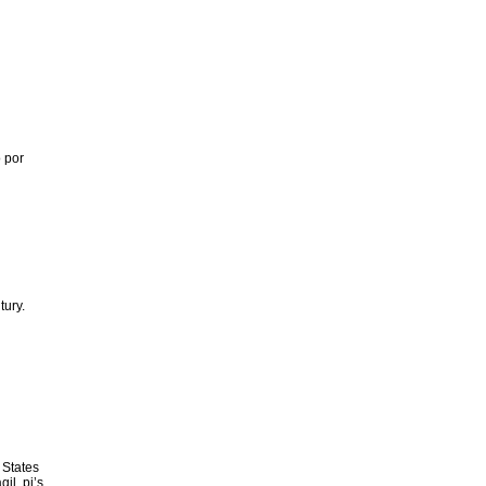
 por
tury.
 States
il, pj’s