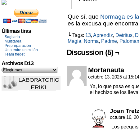
Que sí, que
Normaga es l
es la excusa que encontrar
Últimas tiras
└ Tags:
13
,
Aprendiz
,
Detritus
,
Di
Sagitario
Magia
,
Norma
,
Padme
,
Paloma
Multitarea
Prepreparación
Una entre un millón
Discussion (5) ¬
Team fredet
Archivos D13
Mortanauta
octubre 13, 2025 at 15:1
Ya, lo que pasa es que
el hechizo se los llev
Joan Tret
octubre 16, 2
Los peequis,